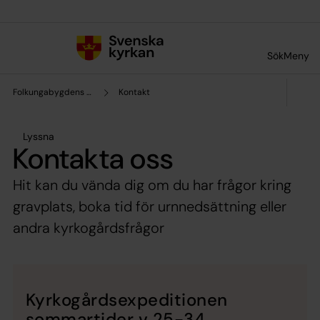
Till innehållet
Till undermeny
Sök
Meny
Folkungabygdens pastorat
Kontakt
Lyssna
Kontakta oss
Hit kan du vända dig om du har frågor kring
gravplats, boka tid för urnnedsättning eller
andra kyrkogårdsfrågor
Kyrkogårdsexpeditionen
sommartider v 25-34