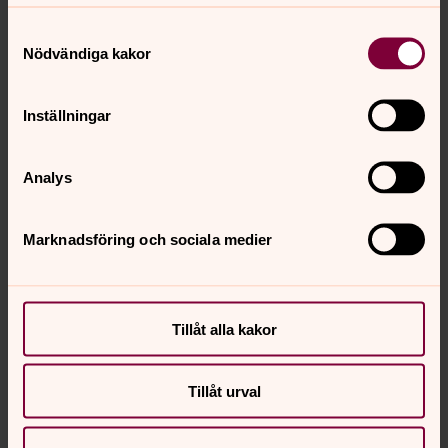
Samtyckesval
Lagbas för Skänninges kyrkogårdar
Nödvändiga kakor
Lagbas för Vifolkas kyrkogårdar
Inställningar
Lagbas för Ödeshögs kyrkogårdar
Analys
Marknadsföring och sociala medier
Kontaktuppgifter till
kyrkogårdschef
Stefan Weinerhall
Tillåt alla kakor
Tillåt urval
Kontaktuppgifter till
Kulturarvsspecialist