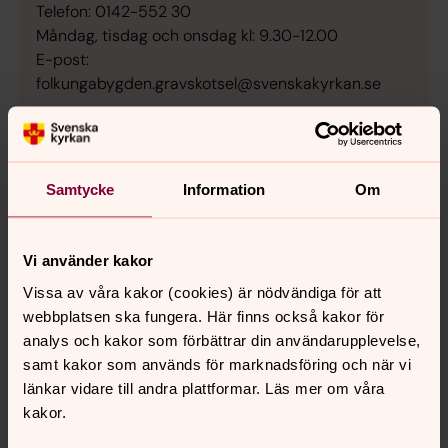
Telefon: 0142-552 30
Måndag, tisdag och onsdag kl: 9.30-12.00
E-post:
folkungabygden.gravskotsel@svenskakyrkan.se
Besöksadress: Högliden 13 (Mjölby kyrkogård)
Postadress: Folkungabygdens pastorat
Skänningevägen 10 595 43 Mjölby
Samtycke
Information
Om
Kontaktuppgifter till lagbas
Vi använder kakor
Vissa av våra kakor (cookies) är nödvändiga för att
Lagbas för Boxholms kyrkogårdar
webbplatsen ska fungera. Här finns också kakor för
analys och kakor som förbättrar din användarupplevelse,
samt kakor som används för marknadsföring och när vi
Lagbas för Mjölbys kyrkogårdar
länkar vidare till andra plattformar. Läs mer om våra
kakor.
Lagbas för Väderstads kyrkogårdar