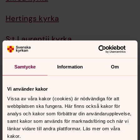
Hertings kyrka
S:t Laurentii kyrka
Samtycke
Information
Om
Synpunkter eller frågor på sidans
innehåll?
falkenbergs.pastorat@svenskakyrkan.se
Vi använder kakor
Vissa av våra kakor (cookies) är nödvändiga för att
Dela
webbplatsen ska fungera. Här finns också kakor för
analys och kakor som förbättrar din användarupplevelse,
samt kakor som används för marknadsföring och när vi
länkar vidare till andra plattformar. Läs mer om våra
Tillbaka till toppen
Tillbaka till innehållet
kakor.