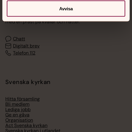
Jourhavande präst
Avvisa
Akut samtals- och krisstöd. Prata eller chatta anonymt
med en präst på kvällar och nätter.
Chatt
Digitalt brev
Telefon 112
Svenska kyrkan
Hitta församling
Bli medlem
Lediga jobb
Ge en gåva
Organisation
Act Svenska kyrkan
Svenska kyrkan i utlandet