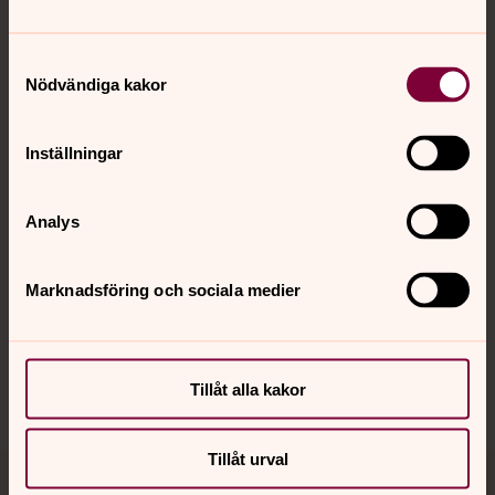
Samtyckesval
Kontakt
Nödvändiga kakor
Inställningar
Kalender
Analys
Hitta snabbt
Marknadsföring och sociala medier
Sociala kanaler
Tillåt alla kakor
Tillåt urval