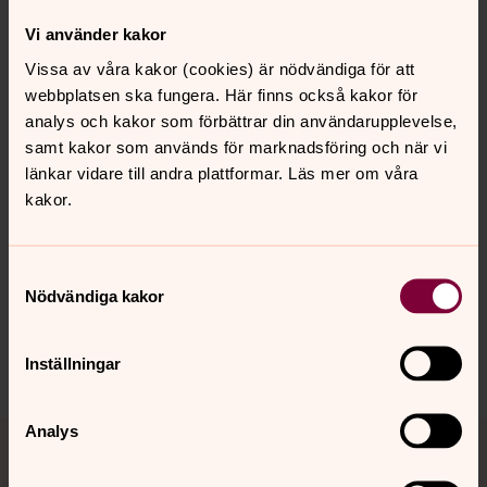
julens musik. Du hittar allt från julgospel till psalmer som
Vi använder kakor
finns i psalmboken.
Vissa av våra kakor (cookies) är nödvändiga för att
webbplatsen ska fungera. Här finns också kakor för
Fler frågor och svar här
analys och kakor som förbättrar din användarupplevelse,
samt kakor som används för marknadsföring och när vi
länkar vidare till andra plattformar. Läs mer om våra
kakor.
Synpunkter eller frågor på sidans
Samtyckesval
innehåll?
Nödvändiga kakor
norra.oland.pastorat@svenskakyrkan.se
Dela
Inställningar
Tillbaka till toppen
Tillbaka till innehållet
Analys