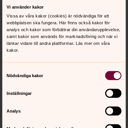
Direkt:
0322-66 91 07
Mobil:
0766-39 61 07
Vi använder kakor
jonas.liljeblad@svenskakyrkan.se
E-post:
Vissa av våra kakor (cookies) är nödvändiga för att
webbplatsen ska fungera. Här finns också kakor för
analys och kakor som förbättrar din användarupplevelse,
samt kakor som används för marknadsföring och när vi
länkar vidare till andra plattformar. Läs mer om våra
Senast ändrad 13 mars 2025
kakor.
Synpunkter eller frågor på sidans
innehåll?
alingsas.pastorat@svenskakyrkan.se
Samtyckesval
Nödvändiga kakor
Dela
Inställningar
Tillbaka till toppen
Tillbaka till innehållet
Analys