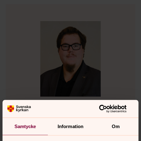
Jonas Liljeblad
Konfirmandsamordnare, Församlingspedagog,
Samtycke
Information
Om
Svenska kyrkan Alingsås