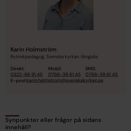
Karin Holmström
Rytmikpedagog, Svenska kyrkan Alingsås
Direkt:
Mobil:
SMS:
0322-66 91 45
0766-39 61 45
0766-39 61 45
karin.holmstrom@svenskakyrkan.se
E-post:
Synpunkter eller frågor på sidans
innehåll?