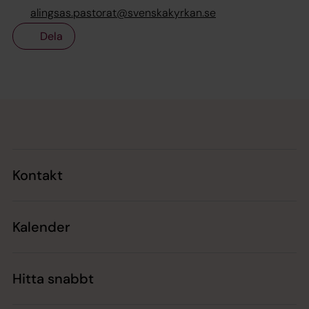
alingsas.pastorat@svenskakyrkan.se
Dela
Tillbaka till toppen
Tillbaka till innehållet
Kontakt
Kalender
Hitta snabbt