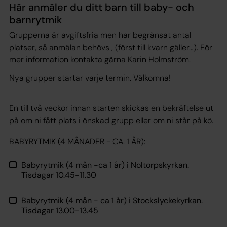
Här anmäler du ditt barn till baby- och
barnrytmik
Grupperna är avgiftsfria men har begränsat antal
platser, så anmälan behövs , (först till kvarn gäller…). För
mer information kontakta gärna Karin Holmström.
Nya grupper startar varje termin.
Välkomna!
En till två veckor innan starten skickas en bekräftelse ut
på om ni fått plats i önskad grupp eller om ni står på kö.
BABYRYTMIK (4 MÅNADER - CA. 1 ÅR):
Babyrytmik (4 mån -ca 1 år) i Noltorpskyrkan.
Tisdagar 10.45-11.30
Babyrytmik (4 mån - ca 1 år) i Stockslyckekyrkan.
Tisdagar 13.00-13.45