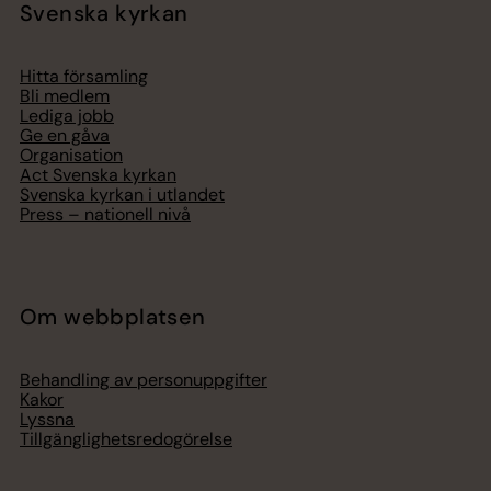
Svenska kyrkan
Hitta församling
Bli medlem
Lediga jobb
Ge en gåva
Organisation
Act Svenska kyrkan
Svenska kyrkan i utlandet
Press – nationell nivå
Om webbplatsen
Behandling av personuppgifter
Kakor
Lyssna
Tillgänglighetsredogörelse