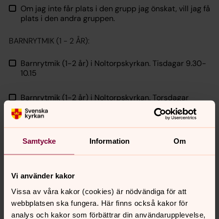
Om jag inte får plats i den grupp jag önskat, vill jag få
plats i den andra gruppen.
BARNRYTMIK (1 - 2 ÅR):
Barnrytmik (1-2 år) i Noltorpskyrkan. Tisdagar 9.30-
10.15
Barnrytmik (1-2 år) i Noltorpskyrkan. Torsdagar
9.30-10.15
Om jag inte får plats i den grupp jag önskat, vill jag få
plats i den andra gruppen.
Samtycke
Information
Om
Vi använder kakor
Vissa av våra kakor (cookies) är nödvändiga för att
webbplatsen ska fungera. Här finns också kakor för
analys och kakor som förbättrar din användarupplevelse,