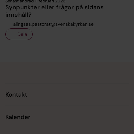
Senast ändrad 11 februari 2026
Synpunkter eller frågor på sidans
innehåll?
alingsas.pastorat@svenskakyrkan.se
Dela
Tillbaka till toppen
Tillbaka till innehållet
Kontakt
Kalender