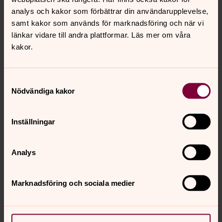
Församlingspedagog, Svenska kyrkan Alingsås
analys och kakor som förbättrar din användarupplevelse,
samt kakor som används för marknadsföring och när vi
Direkt:
0322-66 91 05
Mobil:
0766-39 61 05
länkar vidare till andra plattformar. Läs mer om våra
stina.gabrielsson@svenskakyrkan.se
E-post:
kakor.
Samtyckesval
Nödvändiga kakor
Inställningar
Analys
Marknadsföring och sociala medier