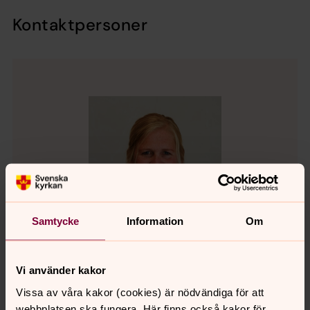
Kontaktpersoner
Samtycke
Information
Om
Vi använder kakor
Vissa av våra kakor (cookies) är nödvändiga för att
Stina Gabrielsson
webbplatsen ska fungera. Här finns också kakor för