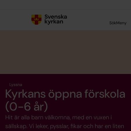
Till innehållet
Till undermeny
Sök
Meny
Lyssna
Kyrkans öppna förskola
(0-6 år)
Hit är alla barn välkomna, med en vuxen i
sällskap. Vi leker, pysslar, fikar och har en liten