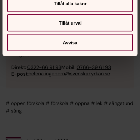
Tillåt alla kakor
Tillåt urval
Helena Ingeborn
Avvisa
Diakon, Distrikschef Hemsjö , Svenska kyrkan
Alingsås
Direkt:
0322-66 91 93
Mobil:
0766-39 61 93
helena.ingeborn@svenskakyrkan.se
E-post:
# öppen förskola # förskola # öppna # lek # sångstund
# sång