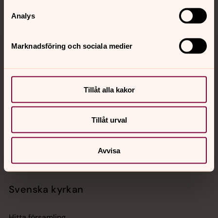
Analys
Marknadsföring och sociala medier
Jourhavande präst
Akut samtals- och krisstöd. Prata eller chatta anonymt
med en präst på kvällar och nätter.
Tillåt alla kakor
Chatt
Tillåt urval
Digitalt brev
Telefon 112
Avvisa
Svenska kyrkan
Hitta församling