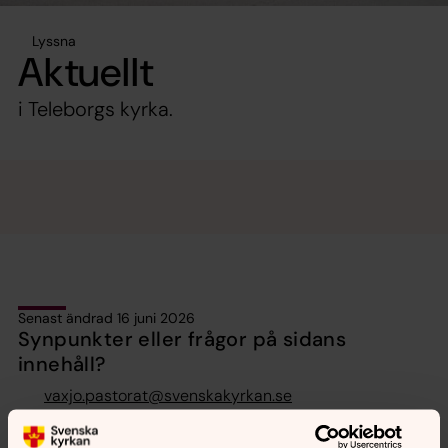
Lyssna
Aktuellt
i Teleborgs kyrka.
Senast ändrad 16 juni 2026
Synpunkter eller frågor på sidans
innehåll?
vaxjo.pastorat@svenskakyrkan.se
Dela