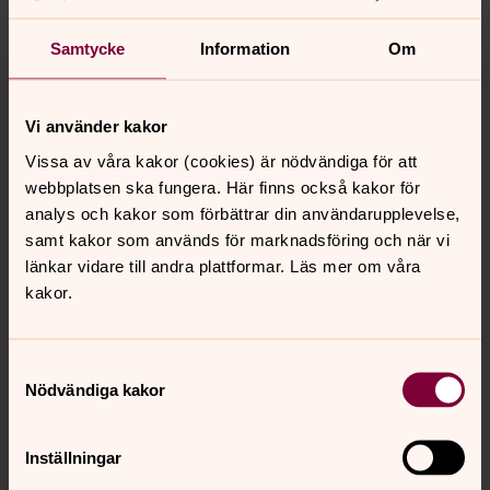
Samtycke
Information
Om
Tillbaka till toppen
Tillbaka till innehållet
Vi använder kakor
Vissa av våra kakor (cookies) är nödvändiga för att
webbplatsen ska fungera. Här finns också kakor för
Kontakt
analys och kakor som förbättrar din användarupplevelse,
samt kakor som används för marknadsföring och när vi
länkar vidare till andra plattformar. Läs mer om våra
Kalender
kakor.
Hitta snabbt
Samtyckesval
Nödvändiga kakor
Sociala kanaler
Inställningar