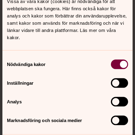
Vissa av våra kakor (cookies) är nödvändiga för att
Onsdagar 13.30-15.00
webbplatsen ska fungera. Här finns också kakor för
Torsdagar 10.00-12.00
analys och kakor som förbättrar din användarupplevelse,
Fredagar 10.00-12.00
samt kakor som används för marknadsföring och när vi
länkar vidare till andra plattformar. Läs mer om våra
kakor.
Besöksadress
Ingelstads församlingshem, Gamla Växjövägen 2 B,
355 72 Ingelstad.
Samtyckesval
Nödvändiga kakor
Personal södra området
Inställningar
Präster, diakoner, musiker, pedagoger, assistenter,
service- och administrativ personal i Teleborgs kyrka
Analys
samt Tävelsås, Vederslöv och Kalvsviks församling och
Ingelstads församling.
Marknadsföring och sociala medier