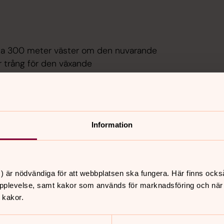
irka 300 meter väster om den nuvarande
r trång för den växande
tom utdömd vid en visitaion av biskop
 dock tid innan bygget av en ny och
älldes ritningar av
Information
och år 1851 satte arbetet igång. Redan
t all inredning ännu inte var färdig. Den
1, då hade den gamla kyrkan redan rivits
) är nödvändiga för att webbplatsen ska fungera. Här finns ocks
ett fåtal inventarier bevarades till den
pplevelse, samt kakor som används för marknadsföring och när vi
 kakor.
ningar relativt väl. I exteriören
rens omfattningar, samt fönsterbågarnas