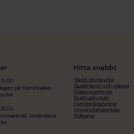
er
Hitta snabbt
Växjö domkyrka
 15.00
Gudstjänst och mässa
agen på Värnövallen,
Diakonicentrum
kyrka
Sjukhuskyrkan
Familjerådgivning
 18.00
Universitetskyrkan
Sidkarta
sommarkväll, Vederslövs
rka