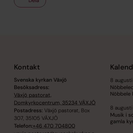
Dela
Tillbaka till toppen
Tillbaka till innehållet
Kontakt
Kalend
Svenska kyrkan Växjö
8 augusti
Besöksadress:
Nöbbeled
Nöbbele 
Växjö pastorat,
Domkyrkocentrum, 35234 VÄXJÖ
8 augusti
Postadress:
Växjö pastorat, Box
Musik i 
307, 35105 VÄXJÖ
gamla ky
Telefon:
+46 470 704800