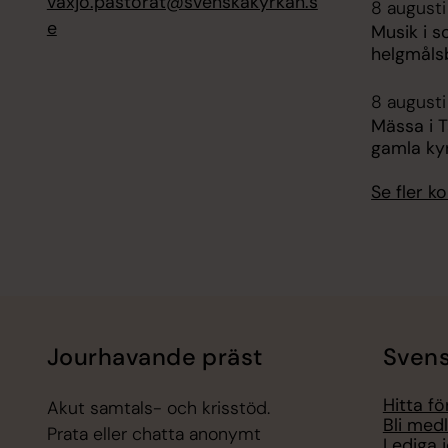
vaxjo.pastorat@svenskakyrkan.s
8 augusti
e
Musik i 
helgmåls
8 augusti
Mässa i 
gamla ky
Se fler 
Jourhavande präst
Svens
Hitta f
Akut samtals- och krisstöd.
Bli med
Prata eller chatta anonymt
Lediga 