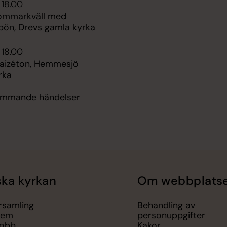
 18.00
sommarkväll med
bön, Drevs gamla kyrka
 18.00
Taizéton, Hemmesjö
rka
kommande händelser
ka kyrkan
Om webbplats
örsamling
Behandling av
lem
personuppgifter
jobb
Kakor