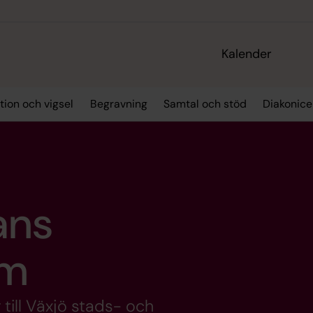
Kalender
tion och vigsel
Begravning
Samtal och stöd
Diakonic
ans
em
ill Växjö stads- och