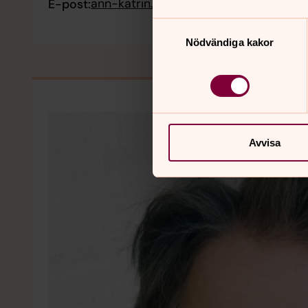
ann-katrin.pettersson@svenskakyrka
E-post:
Samtyckesval
Nödvändiga kakor
Avvisa