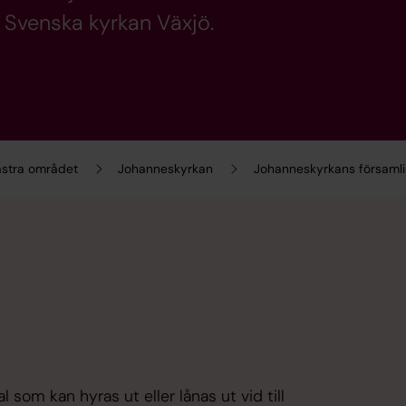
 Svenska kyrkan Växjö.
västra området
Johanneskyrkan
Johanneskyrkans församl
som kan hyras ut eller lånas ut vid till