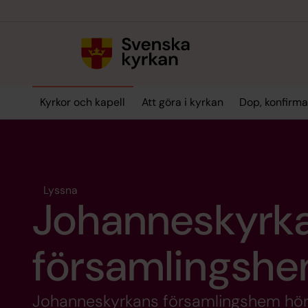
Till innehållet
Till undermeny
Kyrkor och kapell
Att göra i kyrkan
Dop, konfirma
Lyssna
Johanneskyrk
församlingsh
Johanneskyrkans församlingshem hör t