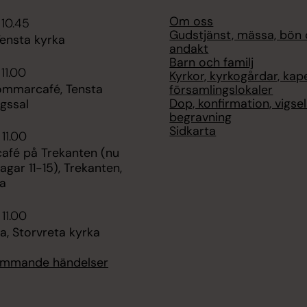
Om oss
 10.45
Gudstjänst, mässa, bön
Tensta kyrka
andakt
Barn och familj
11.00
Kyrkor, kyrkogårdar, kap
ommarcafé, Tensta
församlingslokaler
Dop, konfirmation, vigse
gssal
begravning
Sidkarta
 11.00
fé på Trekanten (nu
agar 11-15), Trekanten,
a
 11.00
, Storvreta kyrka
kommande händelser