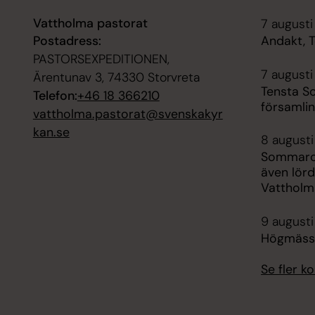
Vattholma pastorat
7 augusti
Postadress:
Andakt, 
PASTORSEXPEDITIONEN,
7 augusti 
Ärentunav 3, 74330 Storvreta
Tensta S
Telefon:
+46 18 366210
församlin
vattholma.pastorat@svenskakyr
kan.se
8 augusti
Sommarca
även lörd
Vattholm
9 augusti
Högmässa
Se fler 