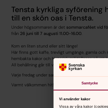
Tensta kyrkliga syförening
h
till en skön oas i Tensta.
Under högsommaren är det
sommarcaféet vid fö
från
26 juni till 7 augusti 11.00-16.00
.
Kom en liten stund eller sitt länge!
Här finns gott kaffe, trevligt umgänge, gamla och
hembakta kakor och historisk miljö! Passa på a
All behållning går till välgörande ändamål.
Varje fredag under samma period är det dessut
Samtycke
Varmt välkommen hit!
Vi använder kakor
Vissa av våra kakor (cookies