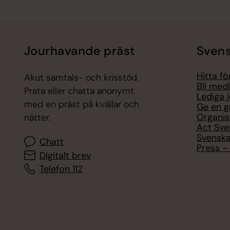
Jourhavande präst
Svens
Hitta f
Akut samtals- och krisstöd.
Bli med
Prata eller chatta anonymt
Lediga 
med en präst på kvällar och
Ge en g
Organis
nätter.
Act Sve
Svenska
Chatt
Press – 
Digitalt brev
Telefon 112