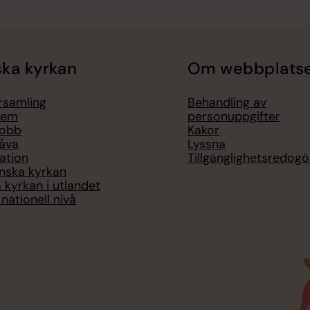
ka kyrkan
Om webbplats
örsamling
Behandling av
lem
personuppgifter
jobb
Kakor
åva
Lyssna
ation
Tillgänglighetsredogö
nska kyrkan
 kyrkan i utlandet
nationell nivå