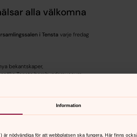
älsar alla välkomna
rsamlingssalen i Tensta
varje fredag
 nya bekantskaper,
tt besöka Tensta hembygdsmuseum.
om
sommarandakt i Tensta kyrka 10.45.
Information
) är nödvändiga för att webbplatsen ska fungera. Här finns ocks