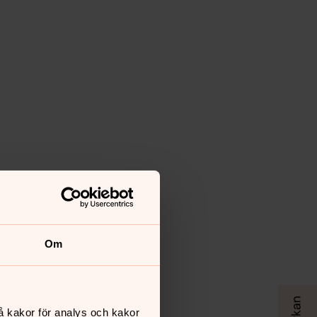
Om
å kakor för analys och kakor