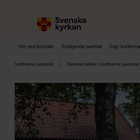
Till innehållet
Till undermeny
Om oss/kontakt
Stödjande samtal
Dop, konfirma
Vattholma pastorat
Sommarcaféer i Vattholma pastorat