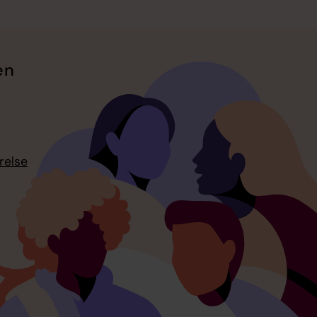
en
relse