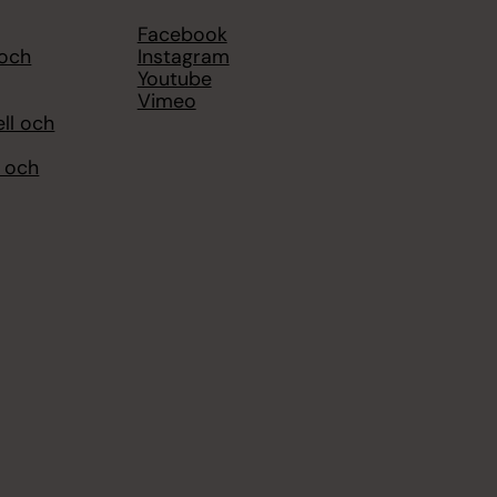
Facebook
 och
Instagram
Youtube
Vimeo
ell och
l och