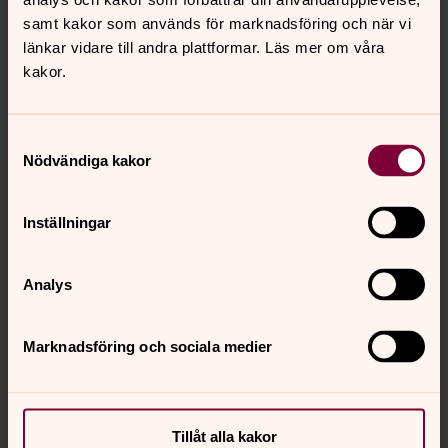
innehåll?
samt kakor som används för marknadsföring och när vi
vattholma.pastorat@svenskakyrkan.se
länkar vidare till andra plattformar. Läs mer om våra
Dela
kakor.
Samtyckesval
Nödvändiga kakor
Tillbaka till toppen
Tillbaka till innehållet
Inställningar
Kontakt
Analys
Kalender
Marknadsföring och sociala medier
Hitta snabbt
Tillåt alla kakor