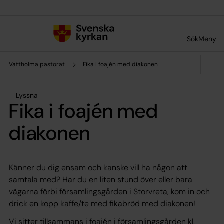
Till innehållet
Till undermeny
Sök
Meny
Vattholma pastorat
Fika i foajén med diakonen
Lyssna
Fika i foajén med
diakonen
Känner du dig ensam och kanske vill ha någon att
samtala med? Har du en liten stund över eller bara
vägarna förbi församlingsgården i Storvreta, kom in och
drick en kopp kaffe/te med fikabröd med diakonen!
Vi sitter tillsammans i foajén i församlingsgården kl.