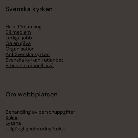
Svenska kyrkan
Hitta församling
Bli medlem
Lediga jobb
Ge en gåva
Organisation
Act Svenska kyrkan
Svenska kyrkan i utlandet
Press – nationell nivå
Om webbplatsen
Behandling av personuppgifter
Kakor
Lyssna
Tillgänglighetsredogörelse