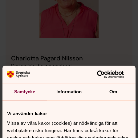
Charlotta Pagard Nilsson
Diakon, Vattholma pastorat
Direkt:
018-30 47 08
SMS:
070-585 13 58
charlotta.nilsson3@svenskakyrkan.se
E-post:
Samtycke
Information
Om
Vi använder kakor
Vissa av våra kakor (cookies) är nödvändiga för att
Senast ändrad 16 juni 2026
Synpunkter eller frågor på sidans
webbplatsen ska fungera. Här finns också kakor för
analys och kakor som förbättrar din användarupplevelse,