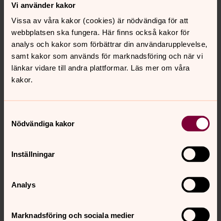
Vi använder kakor
Vissa av våra kakor (cookies) är nödvändiga för att
webbplatsen ska fungera. Här finns också kakor för
Inlägg från
”Tankar inför helgen”
analys och kakor som förbättrar din användarupplevelse,
samt kakor som används för marknadsföring och när vi
Kan Gud komma till förbutiken där sällskap
länkar vidare till andra plattformar. Läs mer om våra
väntar?
kakor.
En dag ska du bara titta åt ett annat håll i några
sekunder, och när du tittar tillbaka, är Gud borta. Borta,
Samtyckesval
som en dröm sekunden efter att du vaknat. Borta, som
Nödvändiga kakor
en ledig dag du hade tänkt skulle rymma så mycket.
Borta, som en femåring på en stormarknad. Och först
ska du uppföra dig ...
Inställningar
Analys
Charlotte Frycklund, präst
Tankar inför helgen
25 maj 2022
Marknadsföring och sociala medier