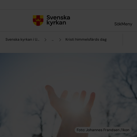
Till innehållet
Till undermeny
Sök
Meny
Svenska kyrkan i Uddevalla
...
Kristi himmelsfärds dag