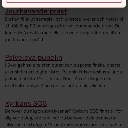
Jourhavande präst
Du kan få akut samtals- och krisstöd kvällar och nätter kl
21–06. Ring 112 och fråga efter en jourhavande präst. Du
kan också chatta med eller skriva ett digitalt brev till en
jourhavande präst.
Palveleva puhelin
I Sverigefinska telefonjouren kan du prata finska, chatta
eller skriva ett digitalt brev. Ruotsin kirkon keskusteluapu
ja kriisipuhelin. Voit soittaa, lähettää nettikirjeen tai
chattailla päivystäjän kanssa luottamuksellisesti.
Kyrkans SOS
Behöver du någon som lyssnar? Kyrkans SOS finns till för
dig varje dag, året om, när du behöver dela det svåra i
tillvaron med någon. Volontärerna som svarar är utvalda