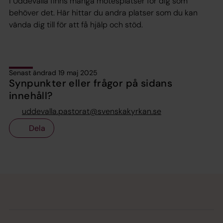
I Uddevalla finns många mötesplatser för dig som
behöver det. Här hittar du andra platser som du kan
vända dig till för att få hjälp och stöd.
Senast ändrad 19 maj 2025
Synpunkter eller frågor på sidans
innehåll?
uddevalla.pastorat@svenskakyrkan.se
Dela
Tillbaka till toppen
Tillbaka till innehållet