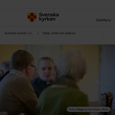
Till innehållet
Till undermeny
Sök
Meny
Svenska kyrkan i Uddevalla
Hjälp, stöd och diakoni