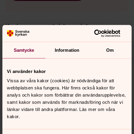
Kyrkan ger stöd även här
Kyrkans timme
Samtycke
Information
Om
De som inte kan komma till kyrkan ges genom Kyrkans
timme möjlighet att fira gudstjänst, vara med på andakt,
sjunga, samtala och ta del av kyrkans gemenskap på
Vi använder kakor
vård- och omsorgsboenden i Uddevalla.
Vissa av våra kakor (cookies) är nödvändiga för att
webbplatsen ska fungera. Här finns också kakor för
Sjukhuskyrkan Uddevalla
analys och kakor som förbättrar din användarupplevelse,
Ett samtal, någon som lyssnar eller bara en annan
samt kakor som används för marknadsföring och när vi
människas närvaro kan göra livet lite lättare. Omsorg om
länkar vidare till andra plattformar. Läs mer om våra
de sjuka är ett grunduppdrag för de kristna
kakor.
församlingarna. Ett uttryck för denna omsorg är det
arbete som Sjukhuskyrkan gör.