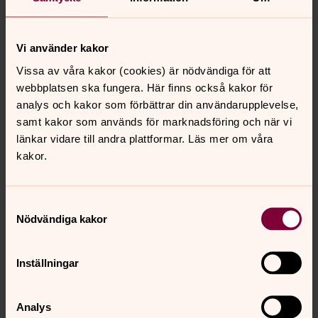
Vi använder kakor
Aktuellt
augusti 2026
Vissa av våra kakor (cookies) är nödvändiga för att
webbplatsen ska fungera. Här finns också kakor för
Vecka 32
analys och kakor som förbättrar din användarupplevelse,
samt kakor som används för marknadsföring och när vi
mån
tis
ons
tor
fre
lör
sön
länkar vidare till andra plattformar. Läs mer om våra
3
4
5
6
7
8
9
kakor.
Samtyckesval
Inga händelser i dag.
Nödvändiga kakor
Inställningar
Gudstjänst
Välkommen att fira gudstjänst i Bäve, Dalaberg, Lane-
Analys
Ryr och Uddevallas församlingar.