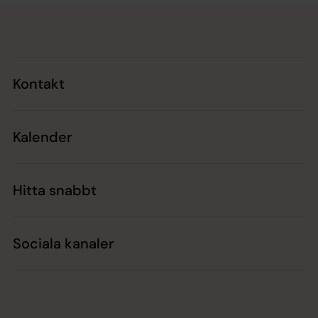
Tillbaka till toppen
Tillbaka till innehållet
Kontakt
Kalender
Hitta snabbt
Sociala kanaler