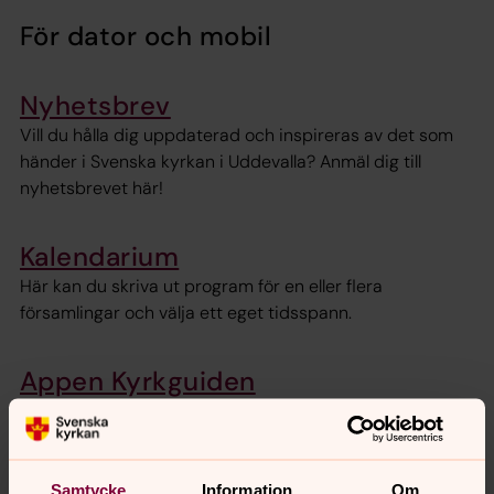
För dator och mobil
Nyhetsbrev
Vill du hålla dig uppdaterad och inspireras av det som
händer i Svenska kyrkan i Uddevalla? Anmäl dig till
nyhetsbrevet här!
Kalendarium
Här kan du skriva ut program för en eller flera
församlingar och välja ett eget tidsspann.
Appen Kyrkguiden
Appen Kyrkguiden hjälper dig hitta till våra kyrkor. I
kalendern finns aktuella gudstjänster, konserter och
andra evenemang. Appen är gratis och finns för både
iPhone och Android.
Samtycke
Information
Om