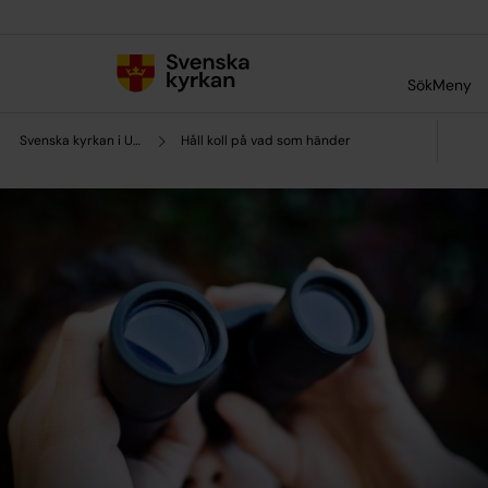
Till innehållet
Till undermeny
Sök
Meny
Svenska kyrkan i Uddevalla
Håll koll på vad som händer