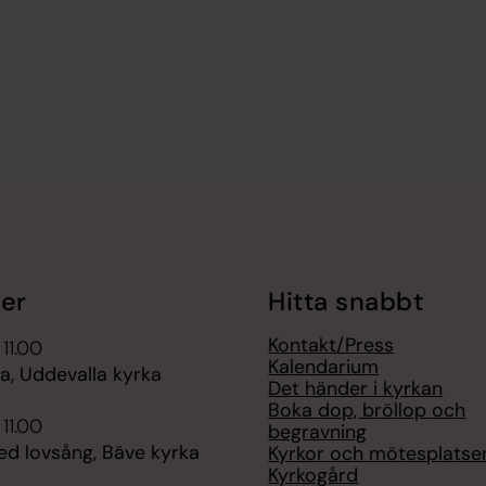
er
Hitta snabbt
Kontakt/Press
 11.00
Kalendarium
, Uddevalla kyrka
Det händer i kyrkan
Boka dop, bröllop och
 11.00
begravning
d lovsång, Bäve kyrka
Kyrkor och mötesplatse
Kyrkogård