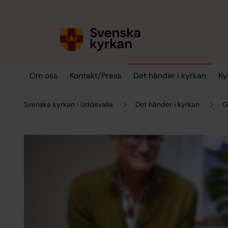
Till innehållet
Till undermeny
Om oss
Kontakt/Press
Det händer i kyrkan
Ky
Svenska kyrkan i Uddevalla
Det händer i kyrkan
G