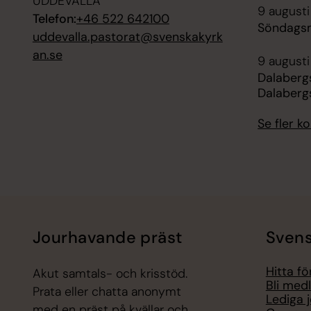
UDDEVALLA
9 augusti
Telefon:
+46 522 642100
Söndagsm
uddevalla.pastorat@svenskakyrk
an.se
9 augusti
Dalaberg
Dalaberg
Se fler 
Jourhavande präst
Svens
Hitta f
Akut samtals- och krisstöd.
Bli med
Prata eller chatta anonymt
Lediga 
med en präst på kvällar och