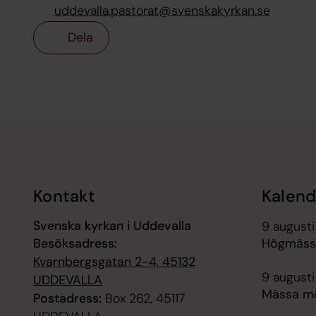
uddevalla.pastorat@svenskakyrkan.se
Dela
Tillbaka till toppen
Tillbaka till innehållet
Kontakt
Kalend
Svenska kyrkan i Uddevalla
9 augusti
Besöksadress:
Högmässa
Kvarnbergsgatan 2-4, 45132
9 augusti
UDDEVALLA
Mässa me
Postadress:
Box 262, 45117