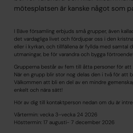
mötesplatsen är kanske något som p
I Bäve församling erbjuds små grupper, även kallad
det vardagliga livet och fördjupar oss i den krist
eller i kyrkan, och tillfällena är fyllda med samta
utmaningar, be för varandra och bygga förtroendefu
Grupperna består av fem till åtta personer för a
När en grupp blir stor nog delas den i två för att
Välkommen att bli en del av en mindre gemenskap
enkelt och nära sätt!
Hör av dig till kontaktperson nedan om du är intr
Vårtermin: vecka 3–vecka 24 2026
Hösttermin: 17 augusti- 7 december 2026