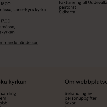
Fakturering till Uddevall
 16.00
pastorat
ässa, Lane-Ryrs kyrka
Sidkarta
 17.00
smässa,
skyrkan
kommande händelser
ka kyrkan
Om webbplats
örsamling
Behandling av
lem
personuppgifter
jobb
Kakor