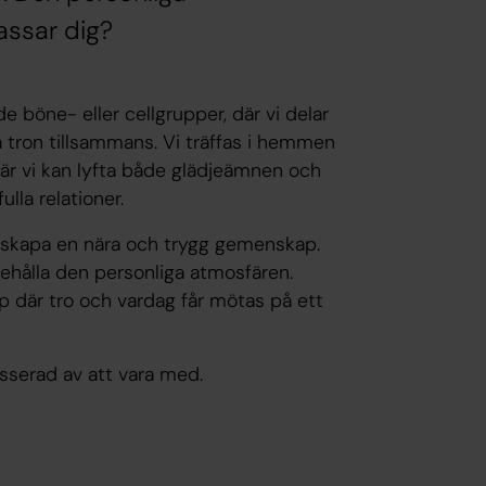
assar dig?
e böne- eller cellgrupper, där vi delar
na tron tillsammans. Vi träffas i hemmen
l där vi kan lyfta både glädjeämnen och
lla relationer.
tt skapa en nära och trygg gemenskap.
 behålla den personliga atmosfären.
 där tro och vardag får mötas på ett
esserad av att vara med.