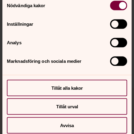
Nödvändiga kakor
Inställningar
Senast ändrad 8 maj 2026
Synpunkter eller frågor på sidans
innehåll?
Analys
uddevalla.pastorat@svenskakyrkan.se
Dela
Marknadsföring och sociala medier
Tillåt alla kakor
Tillbaka till toppen
Tillbaka till innehållet
Tillåt urval
Kontakt
Avvisa