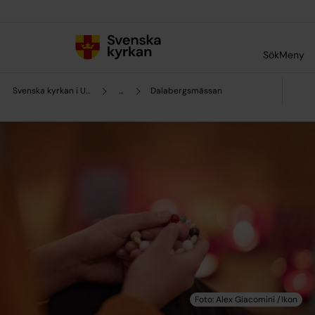
Till innehållet
Till undermeny
Sök
Meny
Svenska kyrkan i Uddevalla
...
Dalabergsmässan