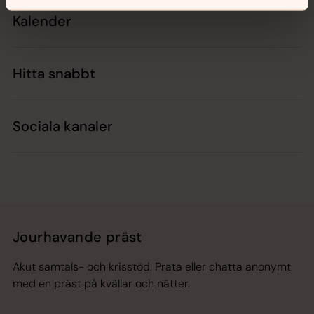
Kalender
Hitta snabbt
Sociala kanaler
Jourhavande präst
Akut samtals- och krisstöd. Prata eller chatta anonymt
med en präst på kvällar och nätter.