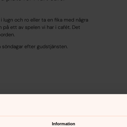
 i lugn och ro eller ta en fika med några
å ett av spelen vi har i cafét. Det
borden.
å söndagar efter gudstjänsten.
mig gärna!
Information