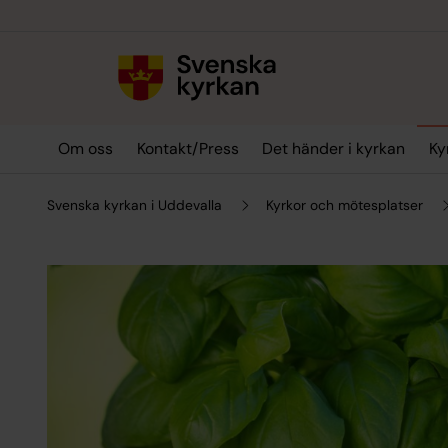
Till innehållet
Till undermeny
Om oss
Kontakt/Press
Det händer i kyrkan
Ky
Svenska kyrkan i Uddevalla
Kyrkor och mötesplatser