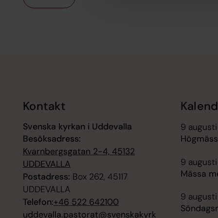
Tillbaka till toppen
Tillbaka till innehållet
Kontakt
Kalend
Svenska kyrkan i Uddevalla
9 augusti
Besöksadress:
Högmässa
Kvarnbergsgatan 2-4, 45132
9 augusti
UDDEVALLA
Mässa me
Postadress:
Box 262, 45117
UDDEVALLA
9 augusti
Telefon:
+46 522 642100
Söndagsm
uddevalla.pastorat@svenskakyrk