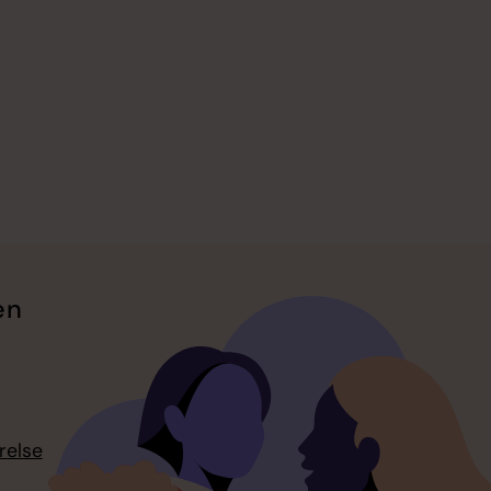
en
relse