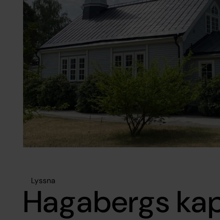
Lyssna
Hagabergs kap