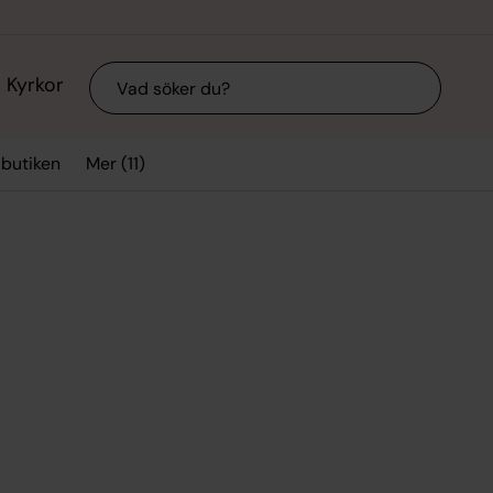
Sök
Kyrkor
Mer (11)
sbutiken