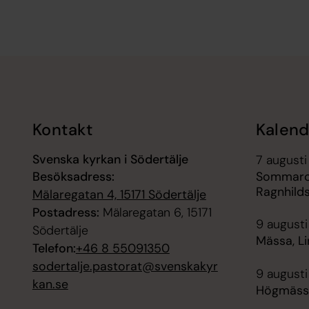
Tillbaka till toppen
Tillbaka till innehållet
Kontakt
Kalend
Svenska kyrkan i Södertälje
7 augusti
Besöksadress:
Sommarca
Ragnhild
Mälaregatan 4, 15171 Södertälje
Postadress:
Mälaregatan 6, 15171
9 augusti
Södertälje
Mässa, Li
Telefon:
+46 8 55091350
sodertalje.pastorat@svenskakyr
9 augusti
kan.se
Högmässa