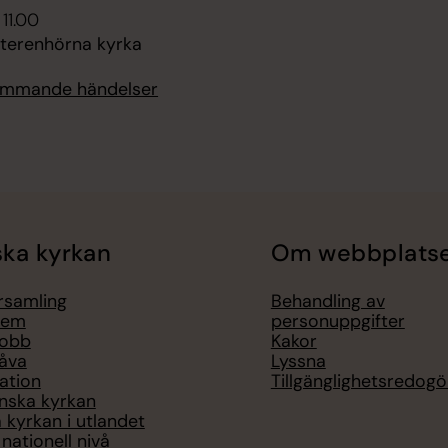
 11.00
tterenhörna kyrka
kommande händelser
ka kyrkan
Om webbplats
örsamling
Behandling av
lem
personuppgifter
jobb
Kakor
åva
Lyssna
ation
Tillgänglighetsredogö
nska kyrkan
 kyrkan i utlandet
nationell nivå