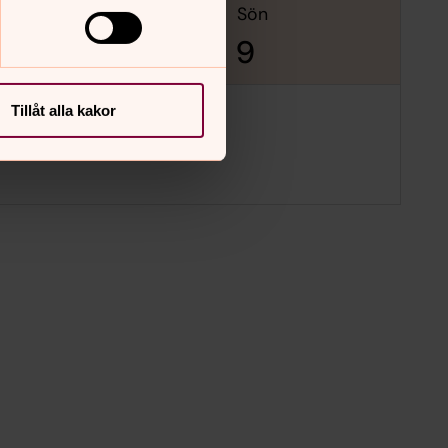
lör
sön
8
9
Tillåt alla kakor