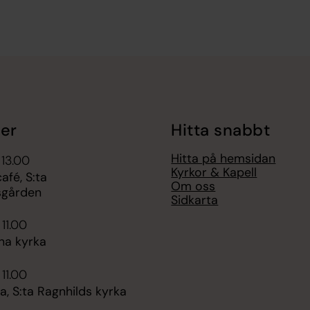
er
Hitta snabbt
Hitta på hemsidan
 13.00
Kyrkor & Kapell
fé, S:ta
Om oss
sgården
Sidkarta
 11.00
na kyrka
 11.00
, S:ta Ragnhilds kyrka