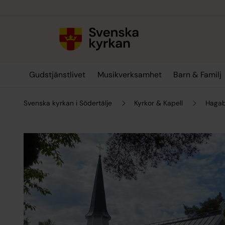
Till innehållet
Till undermeny
Gudstjänstlivet
Musikverksamhet
Barn & Familj
Svenska kyrkan i Södertälje
Kyrkor & Kapell
Hagab