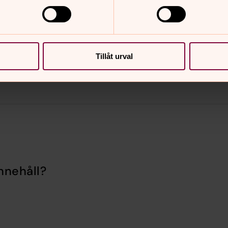
s
tor
fre
6
7
Tillåt urval
nnehåll?