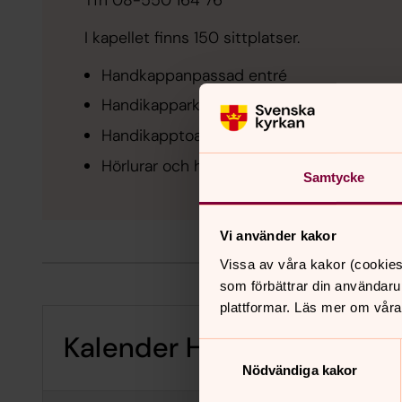
Tfn 08-550 164 76
I kapellet finns 150 sittplatser.
Handkappanpassad entré
Handikapparkering
Handikapptoalett
Hörlurar och hörselslinga finns
Samtycke
Vi använder kakor
Vissa av våra kakor (cookies
som förbättrar din användaru
plattformar. Läs mer om våra
Kalender Hagabergs kapel
Samtyckesval
Nödvändiga kakor