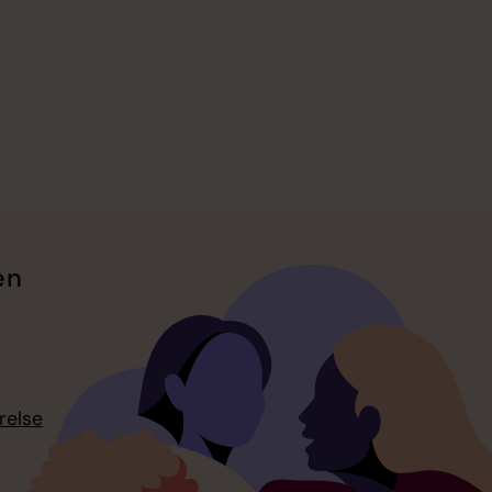
en
relse