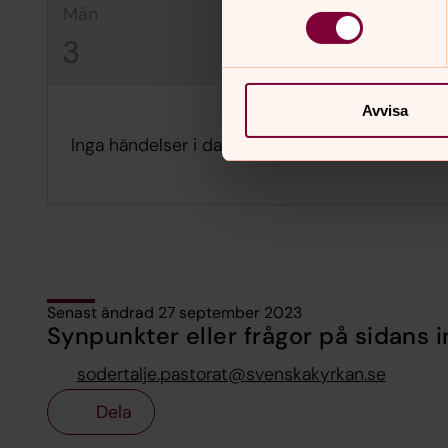
mån
tis
on
3
4
5
Avvisa
Inga händelser i dag.
Senast ändrad 27 september 2023
Synpunkter eller frågor på sidans i
sodertalje.pastorat@svenskakyrkan.se
Dela