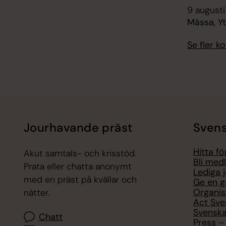
9 augusti
Mässa, Y
Se fler 
Jourhavande präst
Svens
Hitta f
Akut samtals- och krisstöd.
Bli med
Prata eller chatta anonymt
Lediga 
med en präst på kvällar och
Ge en g
Organis
nätter.
Act Sve
Svenska
Chatt
Press – 