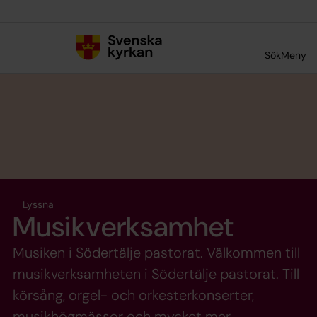
Till innehållet
Till undermeny
Sök
Meny
Lyssna
Musikverksamhet
Musiken i Södertälje pastorat. Välkommen till
musikverksamheten i Södertälje pastorat. Till
körsång, orgel- och orkesterkonserter,
musikhögmässor och mycket mer.