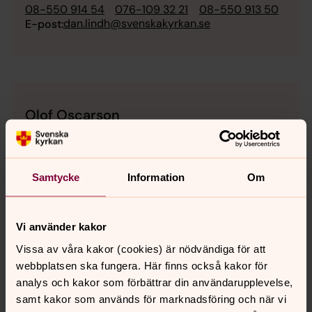
08-550 914 54
076-109 32 21
08-550 913 50
dan.lindh@svenskakyrkan.se
E-post:
Olof Oscarson
Musiker - kantor, Södertälje församling, Svenska
kyrkan i Södertälje
Direkt:
08-550 914 84
Växel:
08-550 913 50
Samtycke
Information
Om
olof.oscarson@svenskakyrkan.se
E-post:
Vi använder kakor
Vissa av våra kakor (cookies) är nödvändiga för att
webbplatsen ska fungera. Här finns också kakor för
analys och kakor som förbättrar din användarupplevelse,
samt kakor som används för marknadsföring och när vi