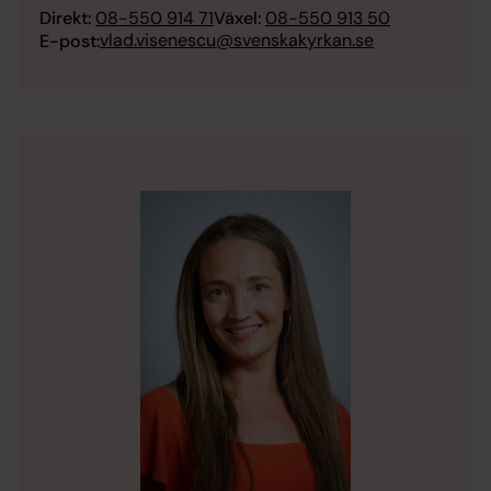
Direkt:
08-550 914 71
Växel:
08-550 913 50
vlad.visenescu@svenskakyrkan.se
E-post: