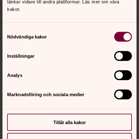
länkar vidare till andra plattformar. Läs mer om våra
kakor.
Samtyckesval
Nödvändiga kakor
Inställningar
Analys
Emma Willford Thörn
Musiker - kantor, Enhörna församling, Svenska
Marknadsföring och sociala medier
kyrkan i Södertälje
Direkt:
08-550 914 96
Växel:
08-550 913 50
emma.thorn@svenskakyrkan.se
E-post:
Tillåt alla kakor