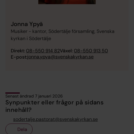
Jonna Ypyä
Musiker - kantor, Södertälje församling, Svenska
kyrkan i Södertälje
Direkt:
08-550 914 82
Växel:
08-550 913 50
jonna.ypya@svenskakyrkan.se
E-post:
Senast ändrad 7 januari 2026
Synpunkter eller frågor på sidans
innehåll?
sodertalje.pastorat@svenskakyrkan.se
Dela