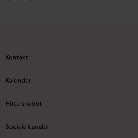
Tillbaka till toppen
Tillbaka till innehållet
Kontakt
Kalender
Hitta snabbt
Sociala kanaler