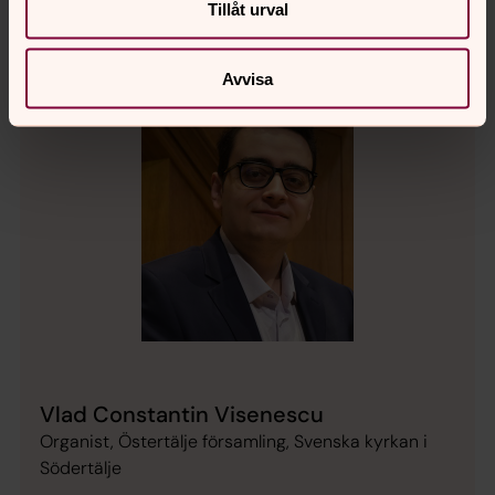
Tillåt urval
Avvisa
Vlad Constantin Visenescu
Organist, Östertälje församling, Svenska kyrkan i
Södertälje