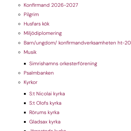
Konfirmand 2026-2027
Pilgrim
Husfars kök
Miljödiplomering
Barn/ungdom/ konfirmandverksamheten ht-2
Musik
Simrishamns orkesterförening
Psalmbanken
Kyrkor
S:t Nicolai kyrka
S:t Olofs kyrka
Rörums kyrka
Gladsax kyrka
Järrestads kyrka