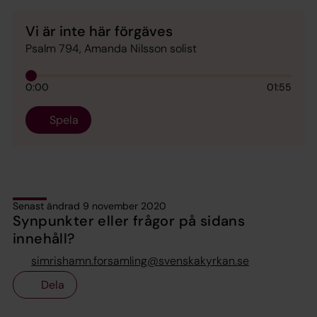
Vi är inte här förgäves
Psalm 794, Amanda Nilsson solist
0:00
01:55
Spela
Senast ändrad 9 november 2020
Synpunkter eller frågor på sidans
innehåll?
simrishamn.forsamling@svenskakyrkan.se
Dela