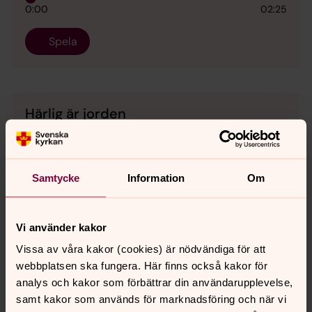
0:00
02:25
Spela
Härlig är jorden
Psalm 297
0:00
03:26
Samtycke
Information
Om
Spela
Vi använder kakor
Vissa av våra kakor (cookies) är nödvändiga för att
webbplatsen ska fungera. Här finns också kakor för
Innan gryningen
analys och kakor som förbättrar din användarupplevelse,
Psalm 717, Carolina Wierup solist
samt kakor som används för marknadsföring och när vi