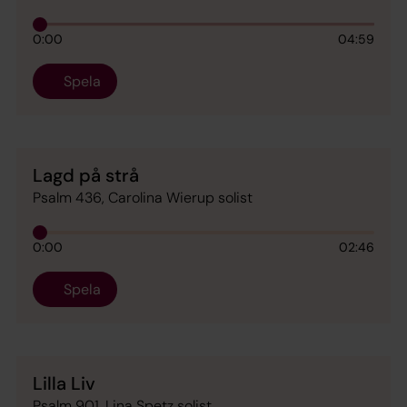
0:00
04:59
Spela
Lagd på strå
Psalm 436, Carolina Wierup solist
0:00
02:46
Spela
Lilla Liv
Psalm 901, Lina Spetz solist