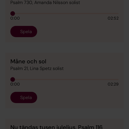
Psalm 730, Amanda Nilsson solist
0:00
02:52
Spela
Måne och sol
Psalm 21, Lina Spetz solist
0:00
02:29
Spela
Nu tändas tusen juleljus, Psalm 116