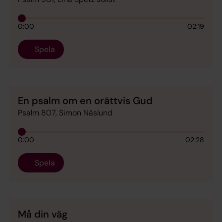
0:00
02:19
Spela
En psalm om en orättvis Gud
Psalm 807, Simon Näslund
0:00
02:28
Spela
Må din väg