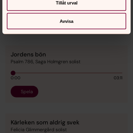
Tillåt urval
0:00
02:29
Avvisa
Spela
Jordens bön
Psalm 786, Saga Holmgren solist
0:00
03:11
Spela
Kärleken som aldrig svek
Felicia Glimmergård solist