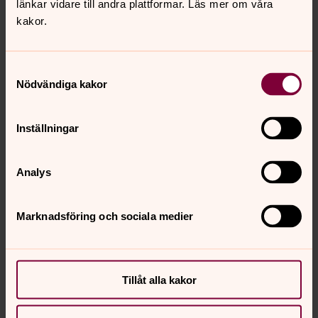
länkar vidare till andra plattformar. Läs mer om våra
0:00
03:31
kakor.
Spela
Samtyckesval
Nödvändiga kakor
Jag skulle vilja våga tro
Inställningar
Psalm 219
Analys
0:00
02:40
Spela
Marknadsföring och sociala medier
Tillåt alla kakor
Jag tror på en Gud
Psalm 766