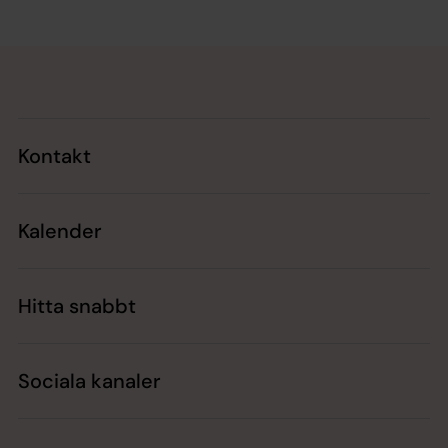
Tillbaka till toppen
Tillbaka till innehållet
Kontakt
Kalender
Hitta snabbt
Sociala kanaler