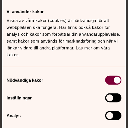
Vi använder kakor
Kontakt
Vissa av våra kakor (cookies) är nödvändiga för att
webbplatsen ska fungera. Här finns också kakor för
analys och kakor som förbättrar din användarupplevelse,
Kalender
samt kakor som används för marknadsföring och när vi
länkar vidare till andra plattformar. Läs mer om våra
kakor.
Hitta snabbt
Samtyckesval
Nödvändiga kakor
Sociala kanaler
Inställningar
Analys
Jourhavande präst