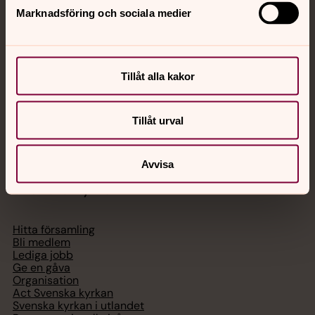
Marknadsföring och sociala medier
Akut samtals- och krisstöd. Prata eller chatta anonymt
med en präst på kvällar och nätter.
Tillåt alla kakor
Chatt
Digitalt brev
Telefon 112
Tillåt urval
Avvisa
Svenska kyrkan
Hitta församling
Bli medlem
Lediga jobb
Ge en gåva
Organisation
Act Svenska kyrkan
Svenska kyrkan i utlandet