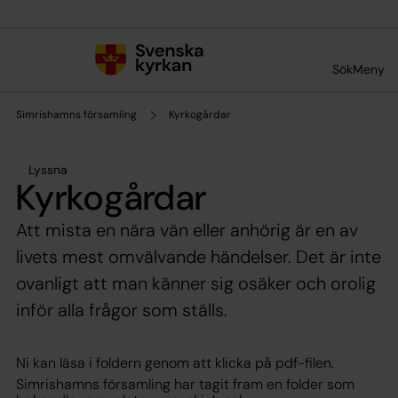
Till innehållet
Till undermeny
Sök
Meny
Simrishamns församling
Kyrkogårdar
Lyssna
Kyrkogårdar
Att mista en nära vän eller anhörig är en av
livets mest omvälvande händelser. Det är inte
ovanligt att man känner sig osäker och orolig
inför alla frågor som ställs.
Ni kan läsa i foldern genom att klicka på pdf-filen.
Simrishamns församling har tagit fram en folder som