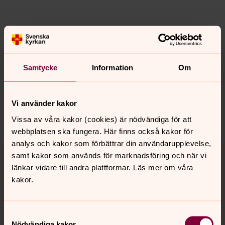
Senast ändrad 26 mars 2025
Synpunkter eller frågor på sidans
innehåll?
Samtycke
Information
Om
simrishamn.forsamling@svenskakyrkan.se
Dela
Vi använder kakor
Vissa av våra kakor (cookies) är nödvändiga för att
webbplatsen ska fungera. Här finns också kakor för
analys och kakor som förbättrar din användarupplevelse,
Tillbaka till toppen
Tillbaka till innehållet
samt kakor som används för marknadsföring och när vi
länkar vidare till andra plattformar. Läs mer om våra
kakor.
Kontakt
Samtyckesval
Nödvändiga kakor