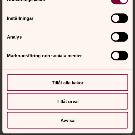
Kalender
Inställningar
Hitta snabbt
Analys
Sociala kanaler
Marknadsföring och sociala medier
Tillåt alla kakor
Jourhavande präst
Tillåt urval
Akut samtals- och krisstöd. Prata eller chatta anonymt
med en präst på kvällar och nätter.
Avvisa