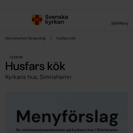
Till innehållet
Till undermeny
Sök
Meny
Simrishamns församling
Husfars kök
Lyssna
Husfars kök
Kyrkans hus, Simrishamn