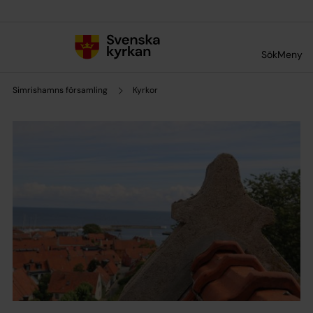
Till innehållet
Till undermeny
Sök
Meny
Simrishamns församling
Kyrkor