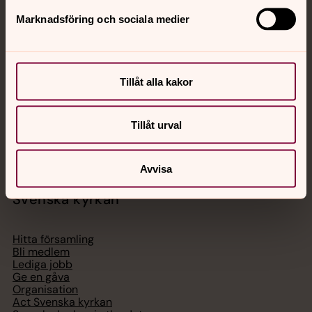
Jourhavande präst
Marknadsföring och sociala medier
Akut samtals- och krisstöd. Prata eller chatta anonymt
med en präst på kvällar och nätter.
Tillåt alla kakor
Chatt
Digitalt brev
Tillåt urval
Telefon 112
Avvisa
Svenska kyrkan
Hitta församling
Bli medlem
Lediga jobb
Ge en gåva
Organisation
Act Svenska kyrkan