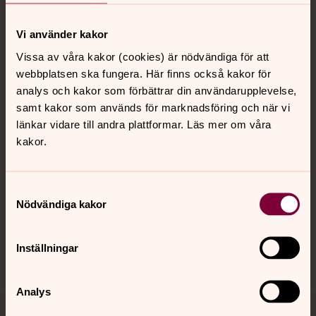
Vi använder kakor
Kontakt
Vissa av våra kakor (cookies) är nödvändiga för att
webbplatsen ska fungera. Här finns också kakor för
analys och kakor som förbättrar din användarupplevelse,
Kalender
samt kakor som används för marknadsföring och när vi
länkar vidare till andra plattformar. Läs mer om våra
kakor.
Hitta snabbt
Samtyckesval
Nödvändiga kakor
Sociala kanaler
Inställningar
Analys