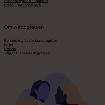
Svenska kyrkan i utlandet
Press – nationell nivå
Om webbplatsen
Behandling av personuppgifter
Kakor
Lyssna
Tillgänglighetsredogörelse