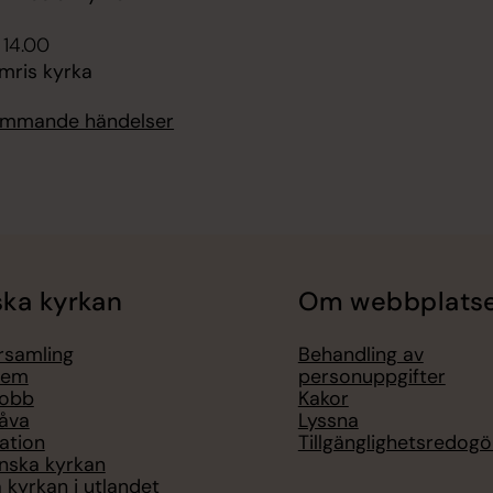
 14.00
mris kyrka
kommande händelser
ka kyrkan
Om webbplats
örsamling
Behandling av
lem
personuppgifter
jobb
Kakor
åva
Lyssna
ation
Tillgänglighetsredogö
nska kyrkan
 kyrkan i utlandet