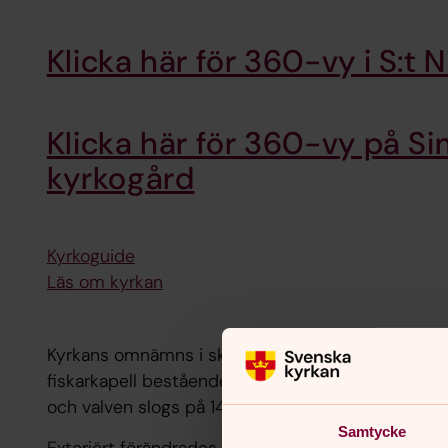
Klicka här för 360-vy i S:t N
Klicka här för 360-vy på 
kyrkogård
Kyrkoguide
Läs om kyrkan
Kyrkans omnämns i skrift första gången år 1161. Då 
fiskarkapell bestående av det nuvarande koret. Lå
och valven slogs på 1400-talet. Vid slutet av me
Samtycke