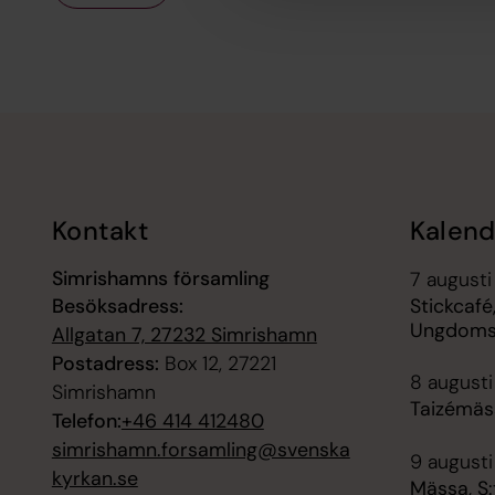
Tillbaka till toppen
Tillbaka till innehållet
Kontakt
Kalend
Simrishamns församling
7 augusti
Besöksadress:
Stickcafé
Ungdom
Allgatan 7, 27232 Simrishamn
Postadress:
Box 12, 27221
8 augusti
Simrishamn
Taizémäss
Telefon:
+46 414 412480
simrishamn.forsamling@svenska
9 augusti
kyrkan.se
Mässa, S: