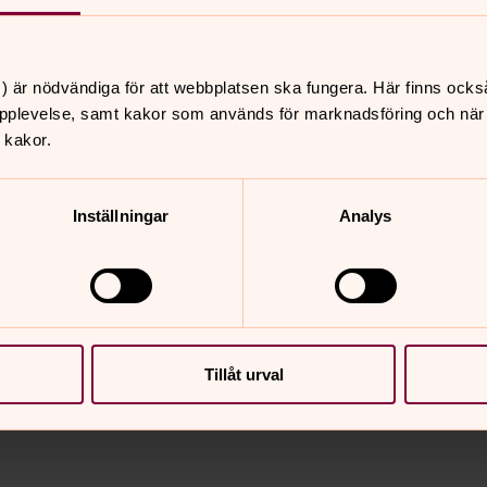
kades ned så att den ursprungliga
r kyrkan dess yttre karaktär.
 Under 1600-talets första hälft
) är nödvändiga för att webbplatsen ska fungera. Här finns ocks
ppsats och predikstol. I början av 1700-
pplevelse, samt kakor som används för marknadsföring och när vi
träfigurer, vackra gravhällar och
 kakor.
ackra votivskeppen till kyrkan.
å kom också den nuvarande orgeln på
Inställningar
Analys
Tillåt urval
nnehåll?