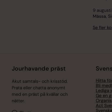
9 augusti
Mässa, Si
Se fler 
Jourhavande präst
Svens
Hitta f
Akut samtals- och krisstöd.
Bli med
Prata eller chatta anonymt
Lediga 
med en präst på kvällar och
Ge en g
Organis
nätter.
Act Sve
Svenska