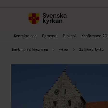
Till innehållet
Till undermeny
Kontakta oss
Personal
Diakoni
Konfirmand 2
Simrishamns församling
Kyrkor
S:t Nicolai kyrka