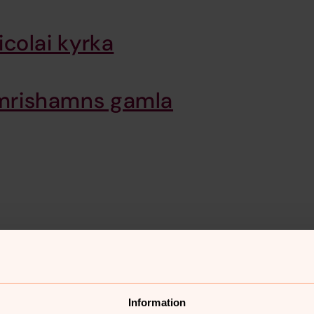
icolai kyrka
Simrishamns gamla
var den troligen bara ett litet
nghuset färdigställdes på 1200-talet
deltiden byggdes vapenhus och torn.
Information