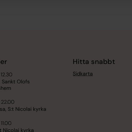
er
Hitta snabbt
Sidkarta
 12.30
, Sankt Olofs
shem
 22.00
a, S:t Nicolai kyrka
 11.00
t Nicolai kyrka