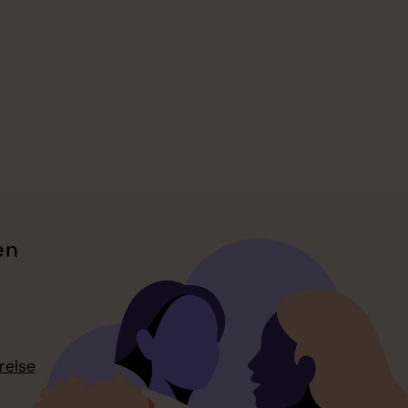
en
relse