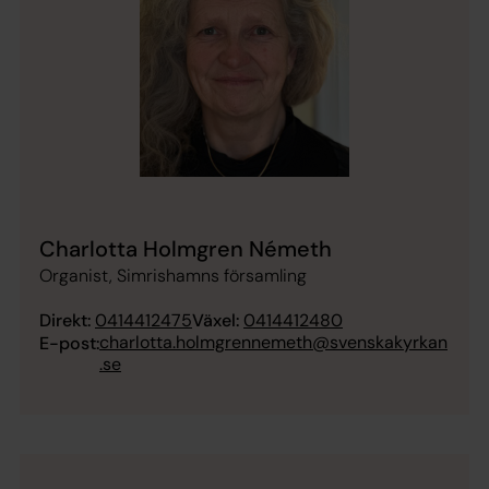
Charlotta Holmgren Németh
Organist, Simrishamns församling
Direkt:
0414412475
Växel:
0414412480
charlotta.holmgrennemeth@svenskakyrkan
E-post:
.se