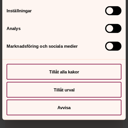
Inställningar
Analys
Marknadsföring och sociala medier
Caroline Martinsson
Tillåt alla kakor
Förvaltningassistent , Simrishamns församling
Växel:
0414-412480
caroline.martinsson@svenskakyrkan.se
Tillåt urval
E-post:
Avvisa