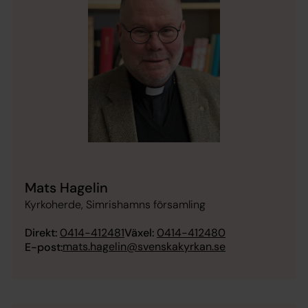
Mats Hagelin
Kyrkoherde, Simrishamns församling
Direkt:
0414-412481
Växel:
0414-412480
mats.hagelin@svenskakyrkan.se
E-post: