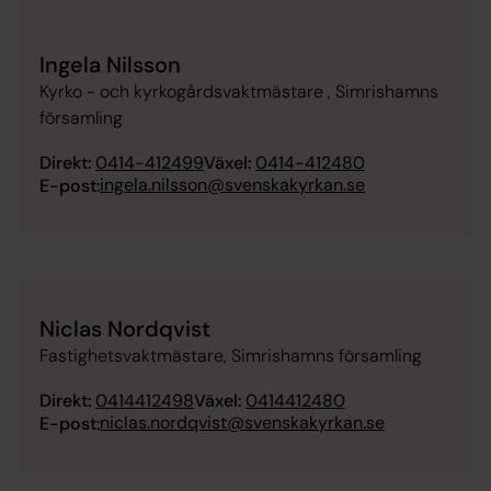
Ingela Nilsson
Kyrko - och kyrkogårdsvaktmästare , Simrishamns
församling
Direkt:
0414-412499
Växel:
0414-412480
ingela.nilsson@svenskakyrkan.se
E-post:
Niclas Nordqvist
Fastighetsvaktmästare, Simrishamns församling
Direkt:
0414412498
Växel:
0414412480
niclas.nordqvist@svenskakyrkan.se
E-post: