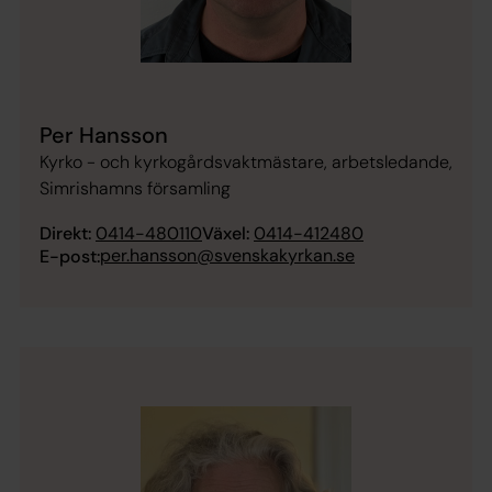
Per Hansson
Kyrko - och kyrkogårdsvaktmästare, arbetsledande,
Simrishamns församling
Direkt:
0414-480110
Växel:
0414-412480
per.hansson@svenskakyrkan.se
E-post: