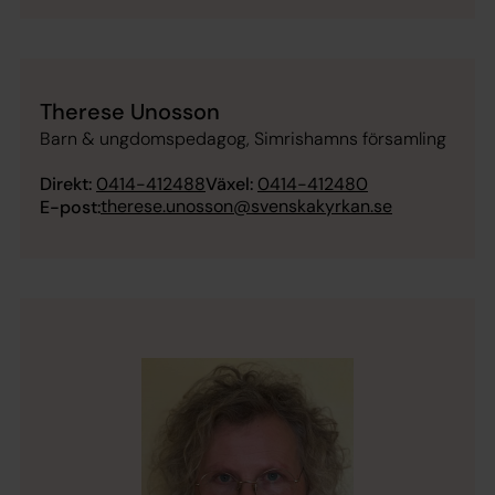
Therese Unosson
Barn & ungdomspedagog, Simrishamns församling
Direkt:
0414-412488
Växel:
0414-412480
therese.unosson@svenskakyrkan.se
E-post: