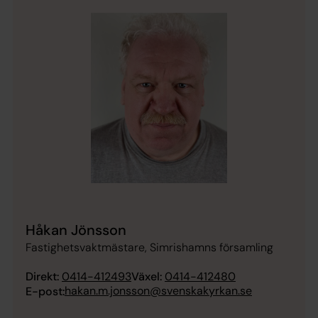
Håkan Jönsson
Fastighetsvaktmästare, Simrishamns församling
Direkt:
0414-412493
Växel:
0414-412480
hakan.m.jonsson@svenskakyrkan.se
E-post: