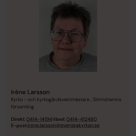
Irène Larsson
Kyrko - och kyrkogårdsvaktmästare , Simrishamns
församling
Direkt:
0414-14194
Växel:
0414-412480
irene.larsson@svenskakyrkan.se
E-post: