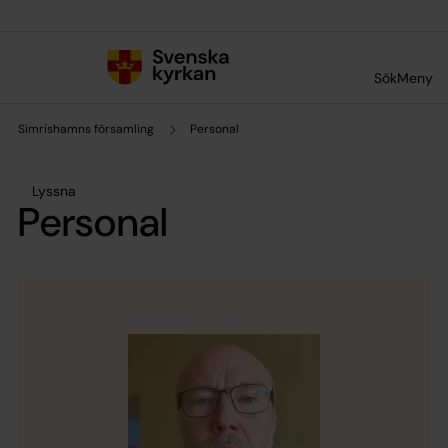
Till innehållet
Till undermeny
Sök
Meny
Simrishamns församling
Personal
Lyssna
Personal