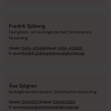
Fredrik Sjöberg
Fastighets- och kyrkogårdschef, Simrishamns
församling
Direkt:
0414-412486
Växel:
0414-412480
fredrik.sjoberg@svenskakyrkan.se
E-post:
Åse Sjögren
Kyrkogårdsvaktmästare, Simrishamns församling
Direkt:
041413074
Växel:
0414412480
ase.sjogren@svenskakyrkan.se
E-post: