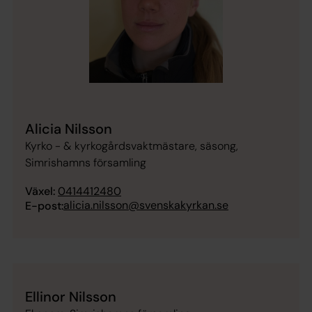
Alicia Nilsson
Kyrko - & kyrkogårdsvaktmästare, säsong,
Simrishamns församling
Växel:
0414412480
alicia.nilsson@svenskakyrkan.se
E-post:
Ellinor Nilsson