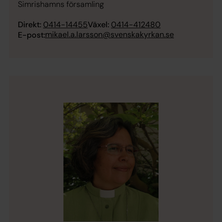
Simrishamns församling
Direkt:
0414-14455
Växel:
0414-412480
mikael.a.larsson@svenskakyrkan.se
E-post: