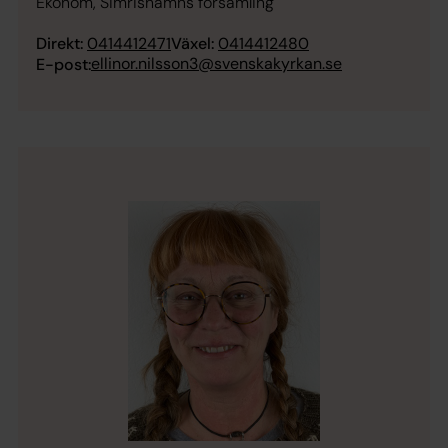
Ekonom, Simrishamns församling
Direkt:
0414412471
Växel:
0414412480
ellinor.nilsson3@svenskakyrkan.se
E-post: