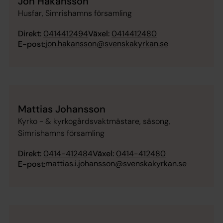
Jon Håkansson
Husfar, Simrishamns församling
Direkt:
0414412494
Växel:
0414412480
jon.hakansson@svenskakyrkan.se
E-post:
Mattias Johansson
Kyrko - & kyrkogårdsvaktmästare, säsong,
Simrishamns församling
Direkt:
0414-412484
Växel:
0414-412480
mattias.i.johansson@svenskakyrkan.se
E-post: