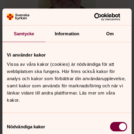
Samtycke
Information
Om
Bertil Lupond
Kyrko - & kyrkogårdsvaktmästare, säsong,
Vi använder kakor
Simrishamns församling
Vissa av våra kakor (cookies) är nödvändiga för att
bertil.lupond@svenskakyrkan.se
E-post:
webbplatsen ska fungera. Här finns också kakor för
analys och kakor som förbättrar din användarupplevelse,
samt kakor som används för marknadsföring och när vi
länkar vidare till andra plattformar. Läs mer om våra
kakor.
Samtyckesval
Nödvändiga kakor