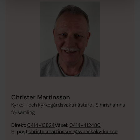
Christer Martinsson
Kyrko - och kyrkogårdsvaktmästare , Simrishamns
församling
Direkt:
0414-13824
Växel:
0414-412480
christer.martinsson@svenskakyrkan.se
E-post: