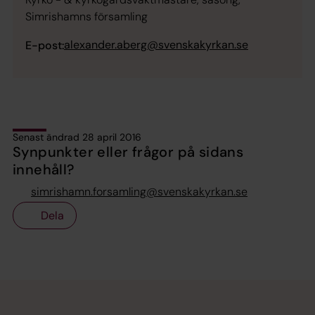
Simrishamns församling
alexander.aberg@svenskakyrkan.se
E-post:
Senast ändrad 28 april 2016
Synpunkter eller frågor på sidans
innehåll?
simrishamn.forsamling@svenskakyrkan.se
Dela
Tillbaka till toppen
Tillbaka till innehållet