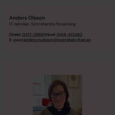
Anders Olsson
IT-tekniker, Simrishamns församling
Direkt:
0417-28861
Växel:
0414-412480
anders.m.olsson@svenskakyrkan.se
E-post: