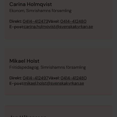
Carina Holmqvist
Ekonom, Simrishamns församling
Direkt:
0414-412473
Växel:
0414-412480
carina.holmqvist@svenskakyrkan.se
E-post:
Mikael Holst
Fritidspedagog, Simrishamns församling
Direkt:
0414-412497
Växel:
0414-412480
mikael.holst@svenskakyrkan.se
E-post: