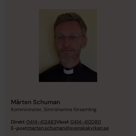
Mårten Schuman
Kommininster, Simrishamns församling
Direkt:
0414-412483
Växel:
0414-412080
marten.schuman@svenskakyrkan.se
E-post: