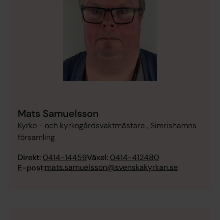
Mats Samuelsson
Kyrko - och kyrkogårdsvaktmästare , Simrishamns
församling
Direkt:
0414-14459
Växel:
0414-412480
mats.samuelsson@svenskakyrkan.se
E-post: