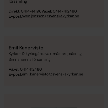
församling
Direkt:
0414-14196
Växel:
0414-412480
sven.jonsson@svenskakyrkan.se
E-post:
Emil Kanervisto
Kyrko - & kyrkogårdsvaktmästare, säsong,
Simrishamns församling
Växel:
0414412480
emil.kanervisto@svenskakyrkan.se
E-post: