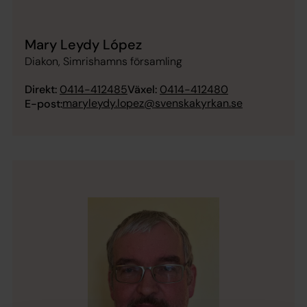
Mary Leydy López
Diakon, Simrishamns församling
Direkt:
0414-412485
Växel:
0414-412480
maryleydy.lopez@svenskakyrkan.se
E-post: