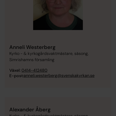
Anneli Westerberg
Kyrko - & kyrkogårdsvaktmästare, säsong,
Simrishamns församling
Växel:
0414-412480
anneli.westerberg@svenskakyrkan.se
E-post:
Alexander Åberg
Kyrko - & kyrkogårdsvaktmästare, säsong,