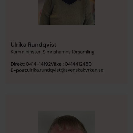
Ulrika Rundqvist
Kommininster, Simrishamns församling
Direkt:
0414-14192
Växel:
0414412480
ulrika.rundqvist@svenskakyrkan.se
E-post: