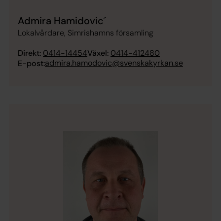
Admira Hamidovic´
Lokalvårdare, Simrishamns församling
Direkt:
0414-14454
Växel:
0414-412480
admira.hamodovic@svenskakyrkan.se
E-post: