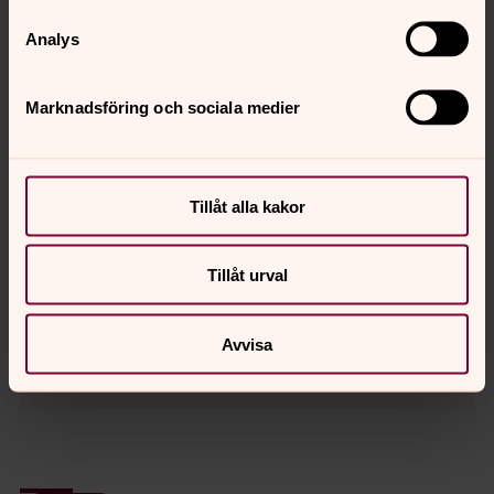
till exempel fotografering.
Analys
14:30 (ca) vill vi att Konfirmanden har lämnat sin kåpa
i Prästgården
Marknadsföring och sociala medier
Tillåt alla kakor
Jörgen Magnusson
Tillåt urval
Präst, Landvetter-Härryda pastorat
Direkt:
0704 – 10 71 07
Avvisa
jorgen.magnusson@svenskakyrkan.se
E-post: