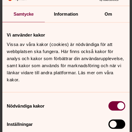
10:00 Konfirmanderna börjar förbereda sina
Samtycke
Information
Om
utställningar och genrepar.
11:30 Utställningarna öppnar och våra konfirmander
finns på plats för att visa upp vad de gjort under året.
Vi använder kakor
Utställningarna kommer finnas tillgängliga under hela
Vissa av våra kakor (cookies) är nödvändiga för att
högtiden.
webbplatsen ska fungera. Här finns också kakor för
11:50 Konfirmanderna lämnar sina utställningar och
analys och kakor som förbättrar din användarupplevelse,
samlas i Prästgården för att äta sin medhavda
samt kakor som används för marknadsföring och när vi
matsäck och byta om till kåpa.
länkar vidare till andra plattformar. Läs mer om våra
12:30 Konfirmationsgudstjänsten startar och
kakor.
konfirmander går i procession från kyrkan till scenen
vid strandängarna.
Samtyckesval
14:00 Konfirmationsgudstjänsten avslutas med att
Nödvändiga kakor
konfirmanderna går i procession till sina
utställningstält där deras ledare säger ett sista adjö
och delar ut biblar och bönböcker. Efter detta kan ni
Inställningar
möta er konfirmand vid dennas smågruppsstation för