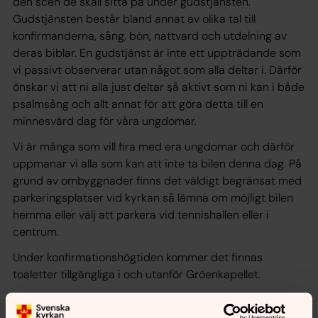
den scen de skall sitta på under gudstjänsten.
Gudstjänsten består bland annat av olika tal till
konfirmanderna, sång, bön, nattvard och utdelning av
deras biblar. En gudstjänst är inte ett uppträdande som
vi passivt observerar utan något som alla deltar i. Därför
önskar vi att ni alla just deltar så aktivt som ni kan i både
psalmsång och allt annat för att göra detta till en
minnesvärd dag för våra ungdomar.
Vi är många som vill fira med era ungdomar och därför
uppmanar vi alla som kan att inte ta bilen denna dag. På
grund av ombyggnader finns det väldigt begränsat med
parkeringsplatser vid kyrkan så lämna om möjligt bilen
hemma eller välj att parkera vid tennishallen eller i
centrum.
Under konfirmationshögtiden kommer det finnas
toaletter tillgängliga i och utanför Gröenkapellet.
Här följer de tider som gäller för konfirmationen lördagen
den 4 juli 2026: