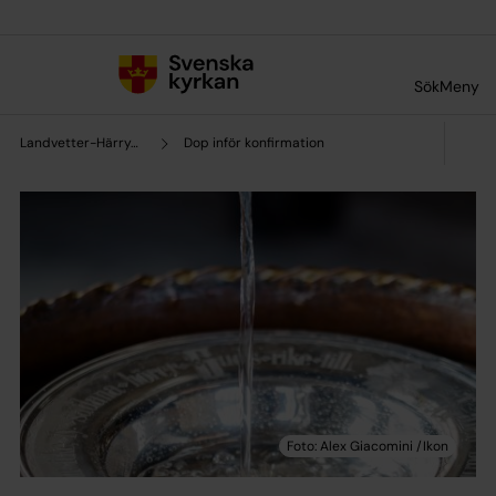
Till innehållet
Till undermeny
Sök
Meny
Landvetter-Härryda pastorat
Dop inför konfirmation