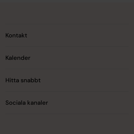
Tillbaka till toppen
Tillbaka till innehållet
Kontakt
Kalender
Hitta snabbt
Sociala kanaler