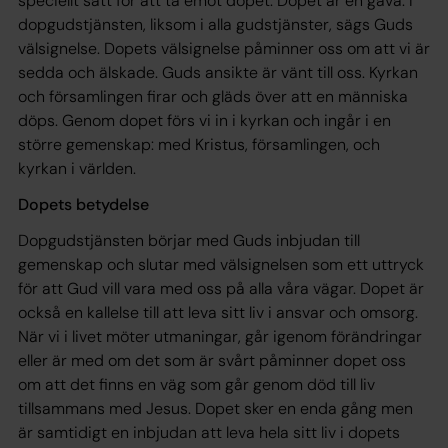
speciellt sätt för att ta emot dopet. Dopet är en gåva. I
dopgudstjänsten, liksom i alla gudstjänster, sägs Guds
välsignelse. Dopets välsignelse påminner oss om att vi är
sedda och älskade. Guds ansikte är vänt till oss. Kyrkan
och församlingen firar och gläds över att en människa
döps. Genom dopet förs vi in i kyrkan och ingår i en
större gemenskap: med Kristus, församlingen, och
kyrkan i världen.
Dopets betydelse
Dopgudstjänsten börjar med Guds inbjudan till
gemenskap och slutar med välsignelsen som ett uttryck
för att Gud vill vara med oss på alla våra vägar. Dopet är
också en kallelse till att leva sitt liv i ansvar och omsorg.
När vi i livet möter utmaningar, går igenom förändringar
eller är med om det som är svårt påminner dopet oss
om att det finns en väg som går genom död till liv
tillsammans med Jesus. Dopet sker en enda gång men
är samtidigt en inbjudan att leva hela sitt liv i dopets