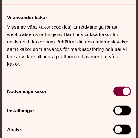
Vissa budord föregås av en längre förklaring, medan
andra är endast rena befallningar utan förklaring.
Vi använder kakor
Vissa av våra kakor (cookies) är nödvändiga för att
De liturgiska färgerna
webbplatsen ska fungera. Här finns också kakor för
Liturgiska färger är ett sätt att i kyrkan markera olika
analys och kakor som förbättrar din användarupplevelse,
stämningslägen för olika firningsdagar.
samt kakor som används för marknadsföring och när vi
länkar vidare till andra plattformar. Läs mer om våra
Symboler i kyrkan
kakor.
Att lära sig om symbolerna i kyrkan är att träda in i en
spännande och mystisk värld. Genom att förstå
Samtyckesval
symbolerna i rummet blir det också mer givande att se
Nödvändiga kakor
det som händer under en gudstjänst. Symbolerna
förenar också dagens kyrkbesökare med våra förfäder -
många symboler har faktiskt varit i bruk i snart tvåtusen
Inställningar
år.
Analys
Kyrkorummets koder