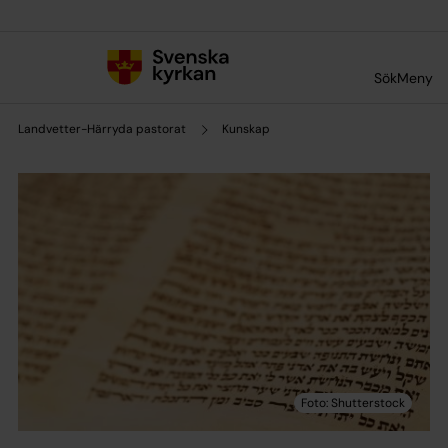
Till innehållet
Till undermeny
Sök
Meny
Landvetter-Härryda pastorat
Kunskap