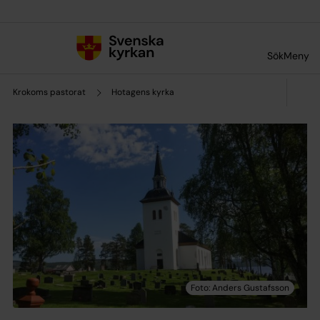
Till innehållet
Till undermeny
Sök
Meny
Krokoms pastorat
Hotagens kyrka