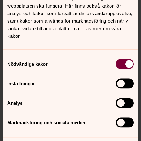
webbplatsen ska fungera. Här finns också kakor för
Foto: Anders Gustafsson
analys och kakor som förbättrar din användarupplevelse,
Hotagens kyrka som ligger vackert på Kyrknäset med
samt kakor som används för marknadsföring och när vi
känning av fjället.
länkar vidare till andra plattformar. Läs mer om våra
kakor.
Samtyckesval
Nödvändiga kakor
Inställningar
Analys
Marknadsföring och sociala medier