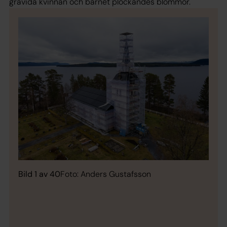
gravida kvinnan och barnet plockandes blommor.
Bild 1 av 40
Foto: Anders Gustafsson
Bild