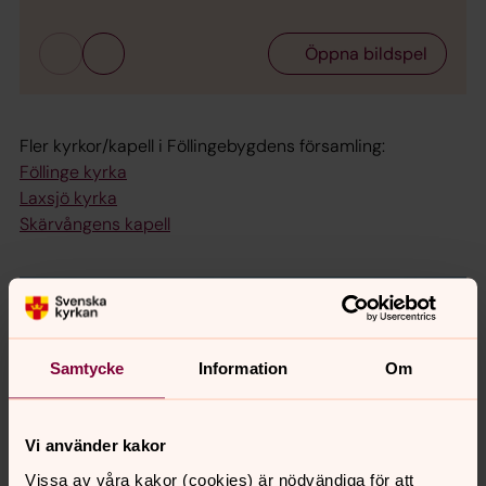
Öppna bildspel
Fler kyrkor/kapell i Föllingebygdens församling:
Föllinge kyrka
Laxsjö kyrka
Skärvångens kapell
Samtycke
Information
Om
Vi använder kakor
Vissa av våra kakor (cookies) är nödvändiga för att