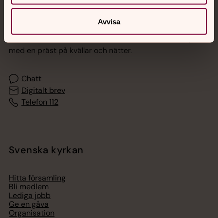
Jourhavande präst
Avvisa
Akut samtals- och krisstöd. Prata eller chatta anonymt
med en präst på kvällar och nätter.
Chatt
Digitalt brev
Telefon 112
Svenska kyrkan
Hitta församling
Bli medlem
Lediga jobb
Ge en gåva
Organisation