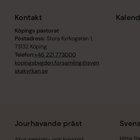
Kontakt
Kalend
Köpings pastorat
Postadress:
Stora Kyrkogatan 1,
73132 Köping
Telefon:
+46 221 773000
kopingsbygden.forsamling@sven
skakyrkan.se
Jourhavande präst
Svens
Hitta f
Akut samtals- och krisstöd.