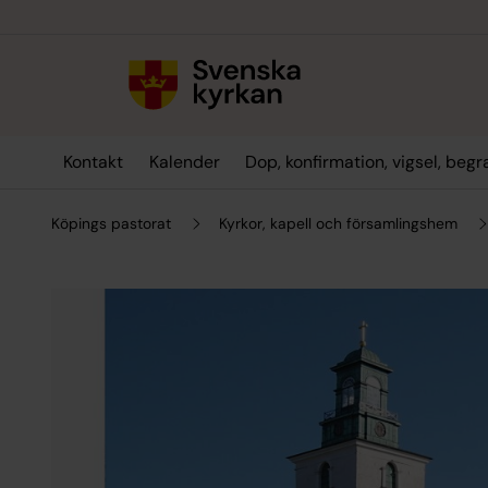
Till innehållet
Till undermeny
Kontakt
Kalender
Dop, konfirmation, vigsel, beg
Köpings pastorat
Kyrkor, kapell och församlingshem