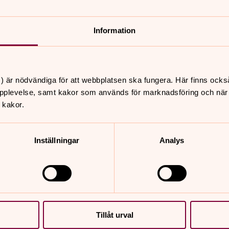
ionerligt stort i förhållande till
i etapper.
Information
 i brons, en unik medeltida sydport i
) är nödvändiga för att webbplatsen ska fungera. Här finns ocks
a ambo - en textläsningsplats inbyggd
pplevelse, samt kakor som används för marknadsföring och när vi
 kakor.
rd av konstnären Dolf Mayern.S
Inställningar
Analys
ka
Tillåt urval