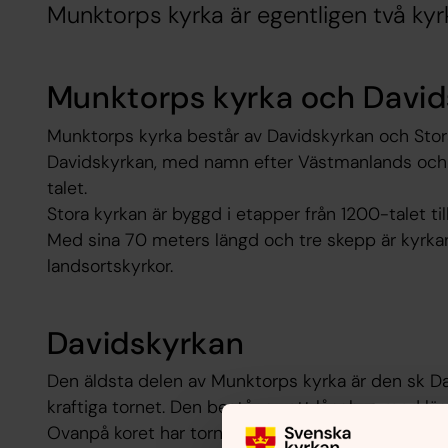
Munktorps kyrka är egentligen två kyrk
Munktorps kyrka och Davi
Munktorps kyrka består av Davidskyrkan och Stor
Davidskyrkan, med namn efter Västmanlands och 
talet.
Stora kyrkan är byggd i etapper från 1200-talet til
Med sina 70 meters längd och tre skepp är kyrkan
landsortskyrkor.
Davidskyrkan
Den äldsta delen av Munktorps kyrka är den sk Dav
kraftiga tornet. Den består av ett långhus med läg
Ovanpå koret har tornet sin plats, varav namnet 