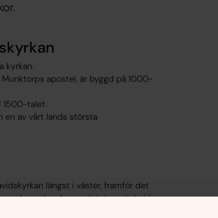
or.
dskyrkan
a kyrkan.
Munktorps apostel, är byggd på 1000-
l 1500-talet.
 en av vårt lands största
idskyrkan längst i väster, framför det
re och smalare kor, avslutat med absid.
på denna sk Östtornsgrupp av kyrkor