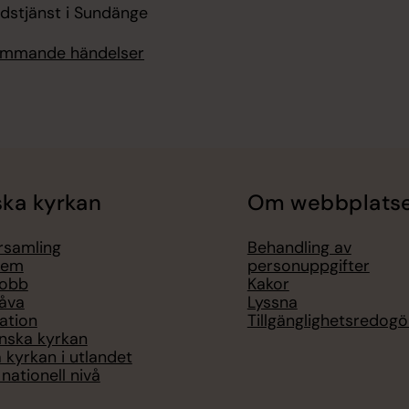
udstjänst i Sundänge
kommande händelser
ka kyrkan
Om webbplats
örsamling
Behandling av
lem
personuppgifter
jobb
Kakor
åva
Lyssna
ation
Tillgänglighetsredogö
nska kyrkan
 kyrkan i utlandet
nationell nivå