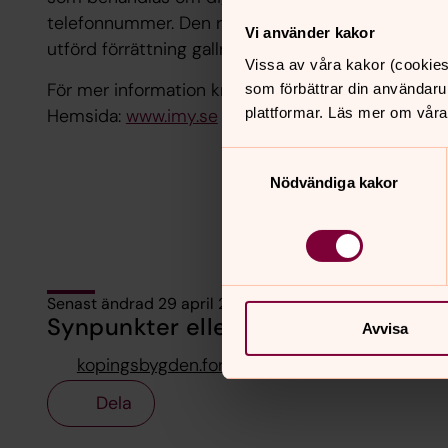
telefonnummer. Den rättsliga grunden för denna be
Vi använder kakor
utförd förrättning gallras dina uppgifter regelbund
Vissa av våra kakor (cookies
För mer information kring GDPR så hänvisar vi även
som förbättrar din användaru
plattformar. Läs mer om våra
Hemsida:
www.imy.se
Samtyckesval
Nödvändiga kakor
Senast ändrad 29 april 2022
Synpunkter eller frågor på sidans i
Avvisa
kopingsbygden.forsamling@svenskakyrkan.se
Dela