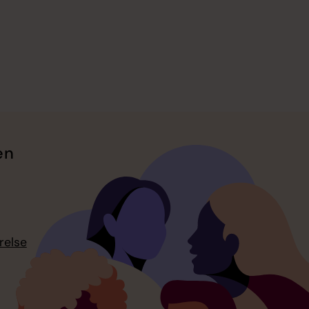
en
relse