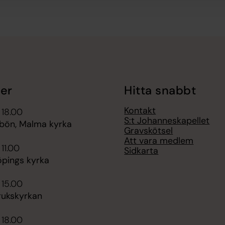
er
Hitta snabbt
Kontakt
 18.00
S:t Johanneskapellet
bön, Malma kyrka
Gravskötsel
Att vara medlem
 11.00
Sidkarta
öpings kyrka
 15.00
rukskyrkan
 18.00