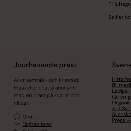
Friluftsg
Se fler 
Jourhavande präst
Svens
Hitta f
Akut samtals- och krisstöd.
Bli med
Prata eller chatta anonymt
Lediga 
med en präst på kvällar och
Ge en g
Organis
nätter.
Act Sve
Svenska
Chatt
Press – 
Digitalt brev