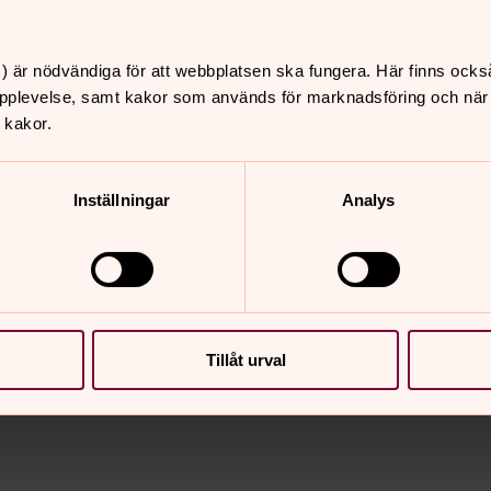
handling är berättigat intresse. Efter
et.
) är nödvändiga för att webbplatsen ska fungera. Här finns ocks
 till Integritetsmyndigheten.
pplevelse, samt kakor som används för marknadsföring och när vi
 kakor.
Inställningar
Analys
nnehåll?
Tillåt urval