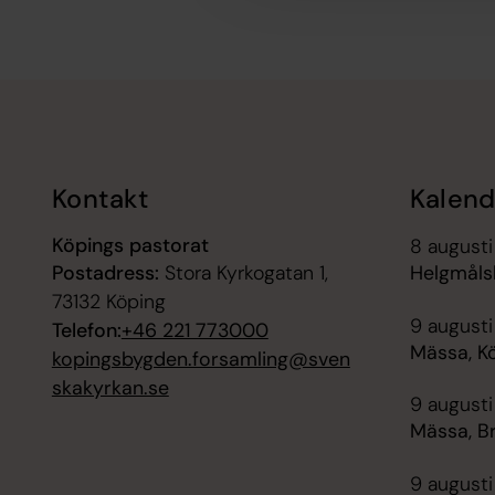
Tillbaka till toppen
Tillbaka till innehållet
Kontakt
Kalend
Köpings pastorat
8 augusti
Postadress:
Stora Kyrkogatan 1,
Helgmåls
73132 Köping
9 augusti
Telefon:
+46 221 773000
Mässa, K
kopingsbygden.forsamling@sven
skakyrkan.se
9 augusti
Mässa, B
9 augusti