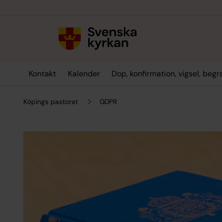
Till innehållet
Till undermeny
Kontakt
Kalender
Dop, konfirmation, vigsel, beg
Köpings pastorat
GDPR