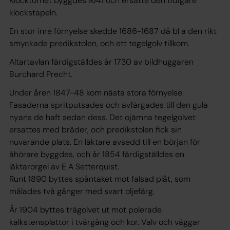
Klocktornet byggdes 1641 och ersatte den tidigare
klockstapeln.
En stor inre förnyelse skedde 1686-1687 då bl a den rikt
smyckade predikstolen, och ett tegelgolv tillkom.
Altartavlan färdigställdes år 1730 av bildhuggaren
Burchard Precht.
Under åren 1847-48 kom nästa stora förnyelse.
Fasaderna spritputsades och avfärgades till den gula
nyans de haft sedan dess. Det ojämna tegelgolvet
ersattes med bräder, och predikstolen fick sin
nuvarande plats. En läktare avsedd till en början för
åhörare byggdes, och år 1854 färdigställdes en
läktarorgel av E A Setterquist.
Runt 1890 byttes spåntaket mot falsad plåt, som
målades två gånger med svart oljefärg.
År 1904 byttes trägolvet ut mot polerade
kalkstensplattor i tvärgång och kor. Valv och väggar