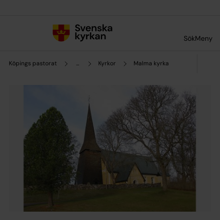
Till innehållet
Till undermeny
Sök
Meny
Köpings pastorat
...
Kyrkor
Malma kyrka