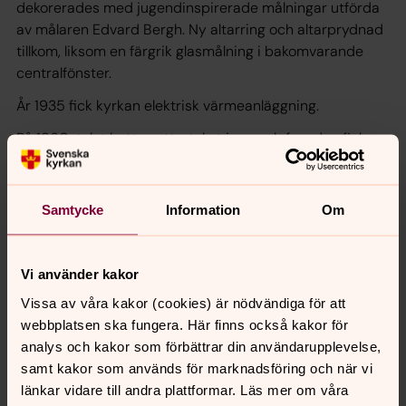
dekorerades med jugendinspirerade målningar utförda
av målaren Edvard Bergh. Ny altarring och altarprydnad
tillkom, liksom en färgrik glasmålning i bakomvarande
centralfönster.
År 1935 fick kyrkan elektrisk värmeanläggning.
På 1960-talet byttes yttertaket igen och fasaden fick ny
spritputs i samma nyans som tidigare. Interiört målades
bänkinredningen om i en ”blygrå” nyans. WC,
städutrymme och väntrum iordningsställdes i en
Samtycke
Information
Om
läktarunderbyggnad.
Vi använder kakor
2000-talet
Vissa av våra kakor (cookies) är nödvändiga för att
Kyrkan moderniserades under åren 2004-20015 då
webbplatsen ska fungera. Här finns också kakor för
ramp för rörelsehindrade byggdes i kyrkans vapenhus,
analys och kakor som förbättrar din användarupplevelse,
och WC för rörelsehindrade inreddes i
samt kakor som används för marknadsföring och när vi
läktarunderbyggnaden. År 2006-2007 drogs nya
länkar vidare till andra plattformar. Läs mer om våra
elledningar i hela kyrkan. Nya fläktelement installerades.