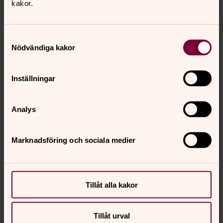
kakor.
Samtyckesval
Hitta till Malma kyrka
Nödvändiga kakor
Karta med koordinater på Google
(öppnas i nytt
fönster)
Inställningar
Analys
Senast ändrad 7 mars 2022
Marknadsföring och sociala medier
Synpunkter eller frågor på sidans
innehåll?
kopingsbygden.forsamling@svenskakyrkan.se
Tillåt alla kakor
Dela
Tillåt urval