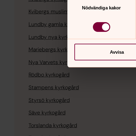
Samtyckesval
Nödvändiga kakor
Kvibergs muslimska begravningsplats
Lundby gamla kyrkogård
Lundby nya kyrkogård
Mariebergs kyrkogård
Avvisa
Nya Varvets kyrkogård
Rödbo kyrkogård
Stampens kyrkogård
Styrsö kyrkogård
Säve kyrkogård
Torslanda kyrkogård