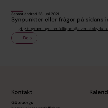
Senast ändrad 28 juni 2021
Synpunkter eller frågor på sidans i
gbg.begravningssamfallighet@svenskakyrkan.
Dela
Tillbaka till toppen
Tillbaka till innehållet
Kontakt
Kalend
Göteborgs