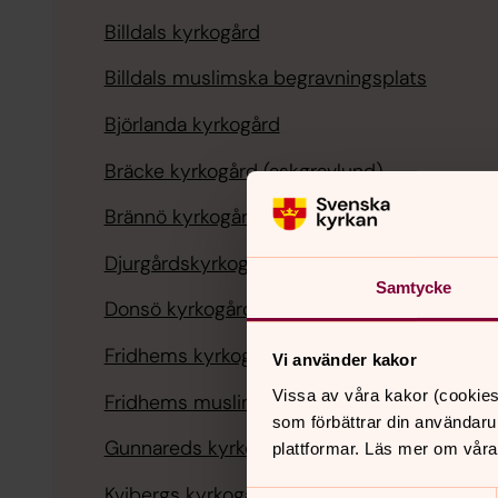
Billdals kyrkogård
Billdals muslimska begravningsplats
Björlanda kyrkogård
Bräcke kyrkogård
(askgravlund)
Brännö kyrkogård
Djurgårdskyrkogården
Samtycke
Donsö kyrkogård
Fridhems kyrkogård
Vi använder kakor
Vissa av våra kakor (cookies
Fridhems muslimska begravningsplats
som förbättrar din användaru
Gunnareds kyrkogård
plattformar. Läs mer om våra
Kvibergs kyrkogård