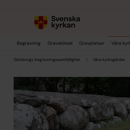
Till innehållet
Till undermeny
Begravning
Gravskötsel
Gravplatser
Våra kyr
Göteborgs begravningssamfällighet
Våra kyrkogårdar