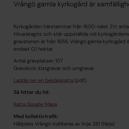
Vrångö gamla kyrkogård är samfälligh
Kyrkogården härstammar från 1600-talet. Ett antal 
tiilvaratagits och står uppställda vid kyrkogårdsm
gravstenen är från 1656. Vrångö gamla kyrkogård 
endast 0,1 hektar.
Antal gravplatser: 107
Gravskick: kistgravar och urngravar.
Ladda ner en besökskarta
(pdf).
Så hittar du hit:
Karta Google Maps
Med kollektivtrafik:
Hållplats Vrångö trafikeras av linje 281 (färja)