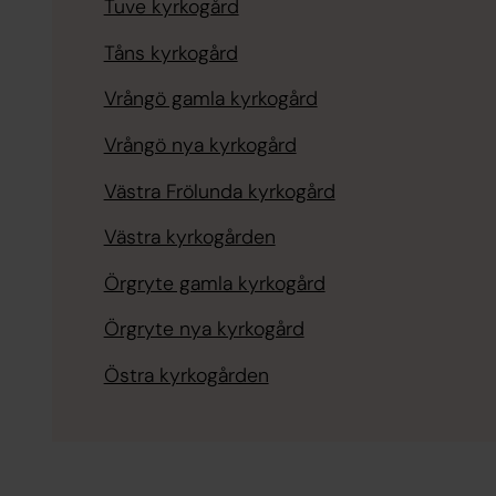
Tuve kyrkogård
Tåns kyrkogård
Vrångö gamla kyrkogård
Vrångö nya kyrkogård
Västra Frölunda kyrkogård
Västra kyrkogården
Örgryte gamla kyrkogård
Örgryte nya kyrkogård
Östra kyrkogården