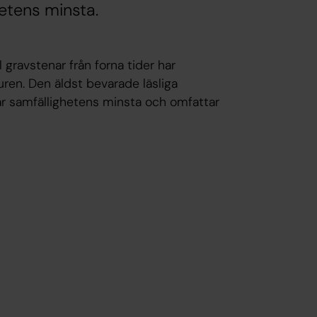
etens minsta.
gravstenar från forna tider har
uren. Den äldst bevarade läsliga
är samfällighetens minsta och omfattar