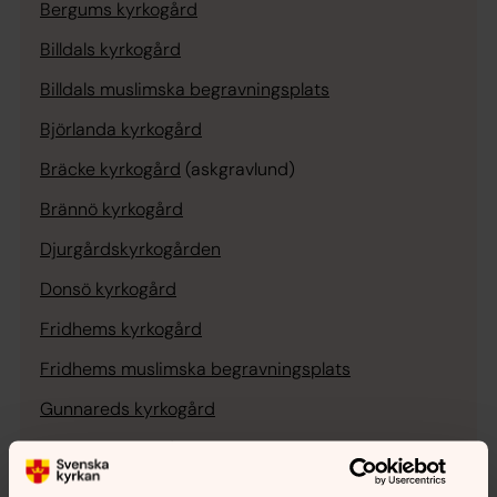
Bergums kyrkogård
Billdals kyrkogård
Billdals muslimska begravningsplats
Björlanda kyrkogård
Bräcke kyrkogård
(askgravlund)
Brännö kyrkogård
Djurgårdskyrkogården
Donsö kyrkogård
Fridhems kyrkogård
Fridhems muslimska begravningsplats
Gunnareds kyrkogård
Kvibergs kyrkogård
Kvibergs muslimska begravningsplats