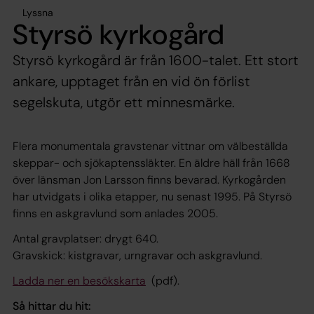
Lyssna
Styrsö kyrkogård
Styrsö kyrkogård är från 1600-talet. Ett stort
ankare, upptaget från en vid ön förlist
segelskuta, utgör ett minnesmärke.
Flera monumentala gravstenar vittnar om välbeställda
skeppar- och sjökaptenssläkter. En äldre häll från 1668
över länsman Jon Larsson finns bevarad. Kyrkogården
har utvidgats i olika etapper, nu senast 1995. På Styrsö
finns en askgravlund som anlades 2005.
Antal gravplatser: drygt 640.
Gravskick: kistgravar, urngravar och askgravlund.
Ladda ner en besökskarta
(pdf).
Så hittar du hit: