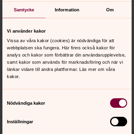
Lundby gamla kyrkogård
Samtycke
Information
Om
Lundby nya kyrkogård
Mariebergs kyrkogård
Vi använder kakor
Nya Varvets kyrkogård
Vissa av våra kakor (cookies) är nödvändiga för att
webbplatsen ska fungera. Här finns också kakor för
Rödbo kyrkogård
analys och kakor som förbättrar din användarupplevelse,
Stampens kyrkogård
samt kakor som används för marknadsföring och när vi
länkar vidare till andra plattformar. Läs mer om våra
Styrsö kyrkogård
kakor.
Säve kyrkogård
Torslanda kyrkogård
Samtyckesval
Nödvändiga kakor
Tuve kyrkogård
Tåns kyrkogård
Inställningar
Vrångö gamla kyrkogård