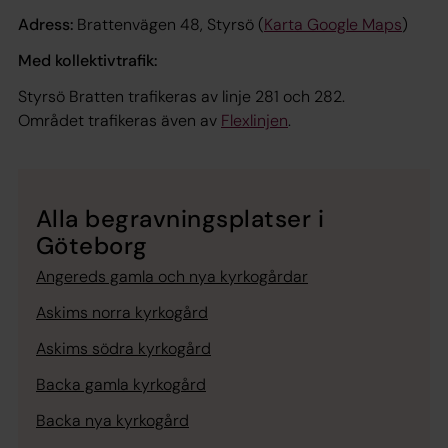
Adress:
Brattenvägen 48, Styrsö (
Karta Google Maps
)
Med kollektivtrafik:
Styrsö Bratten trafikeras av linje 281 och 282.
Området trafikeras även av
Flexlinjen
.
Alla begravningsplatser i
Göteborg
Angereds gamla och nya kyrkogårdar
Askims norra kyrkogård
Askims södra kyrkogård
Backa gamla kyrkogård
Backa nya kyrkogård