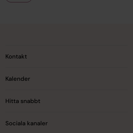
Tillbaka till toppen
Tillbaka till innehållet
Kontakt
Kalender
Hitta snabbt
Sociala kanaler