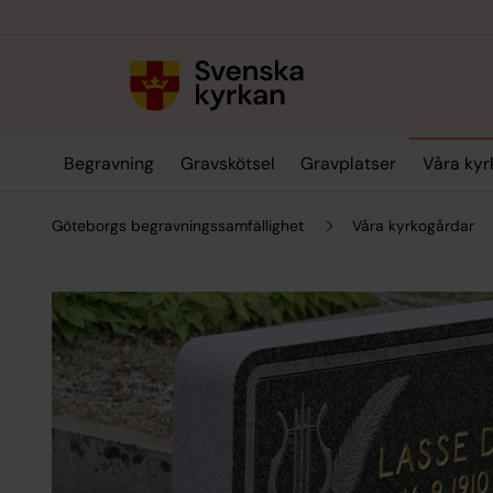
Till innehållet
Till undermeny
Begravning
Gravskötsel
Gravplatser
Våra kyr
Göteborgs begravningssamfällighet
Våra kyrkogårdar