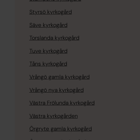
Styrsö kyrkogård
Säve kyrkogård
Torslanda kyrkogård
Tuve kyrkogård
Tåns kyrkogård
Vrångö gamla kyrkogård
Vrångö nya kyrkogård
Västra Frölunda kyrkogård
Västra kyrkogården
Örgryte gamla kyrkogård