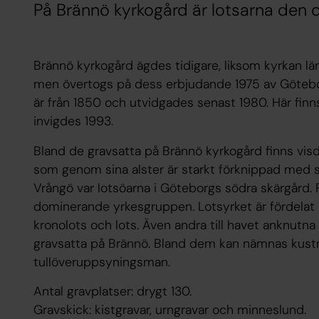
På Brännö kyrkogård är lotsarna den
Brännö kyrkogård ägdes tidigare, liksom kyrkan län
men övertogs på dess erbjudande 1975 av Götebor
är från 1850 och utvidgades senast 1980. Här fi
invigdes 1993.
Bland de gravsatta på Brännö kyrkogård finns vis
som genom sina alster är starkt förknippad med 
Vrångö var lotsöarna i Göteborgs södra skärgård. 
dominerande yrkesgruppen. Lotsyrket är fördelat 
kronolots och lots. Även andra till havet anknutn
gravsatta på Brännö. Bland dem kan nämnas kustr
tullöveruppsyningsman.
Antal gravplatser: drygt 130.
Gravskick: kistgravar, urngravar och minneslund.