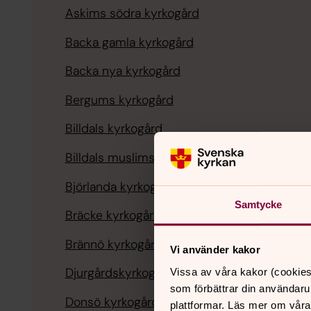
Askims södra kyrkogård
Backa gamla kyrkogård
Backa nya kyrkogård
Bergums kyrkogård
Billdals kyrkogård
Billdals muslimska begravningsplats
Björlanda kyrkogård
Samtycke
Bräcke kyrkogård
(askgravlund)
Brännö kyrkogård
Vi använder kakor
Djurgårdskyrkogården
Vissa av våra kakor (cookies
som förbättrar din användaru
Donsö kyrkogård
plattformar. Läs mer om våra