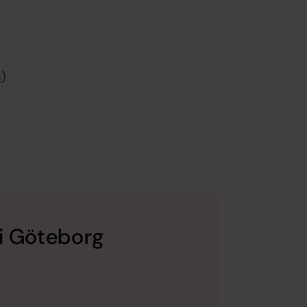
s
)
 i Göteborg