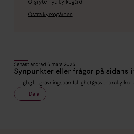
Örgryte nya kyrkogård
Östra kyrkogården
Senast ändrad 6 mars 2025
Synpunkter eller frågor på sidans i
gbg.begravningssamfallighet@svenskakyrkan.
Dela
Tillbaka till toppen
Tillbaka till innehållet