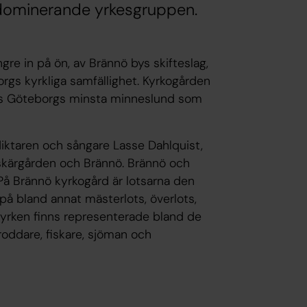
 dominerande yrkesgruppen.
gre in på ön, av Brännö bys skifteslag,
gs kyrkliga samfällighet. Kyrkogården
nns Göteborgs minsta minneslund som
diktaren och sångare Lasse Dahlquist,
skärgården och Brännö. Brännö och
På Brännö kyrkogård är lotsarna den
på bland annat mästerlots, överlots,
a yrken finns representerade bland de
oddare, fiskare, sjöman och