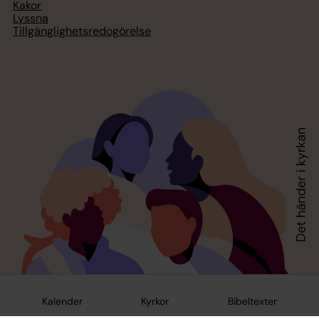
Kakor
Lyssna
Tillgänglighetsredogörelse
Kalender
Kyrkor
Bibeltexter