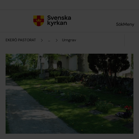
Till innehållet
Till undermeny
Sök
Meny
EKERÖ PASTORAT
...
Urngrav