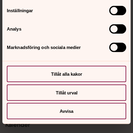
Senast ändrad 25 februari 2021
Inställningar
Synpunkter eller frågor på sidans
innehåll?
Analys
ekero.pastorat@svenskakyrkan.se
Dela
Marknadsföring och sociala medier
Tillbaka till toppen
Tillbaka till innehållet
Tillåt alla kakor
Tillåt urval
Kontakt
Avvisa
Kalender