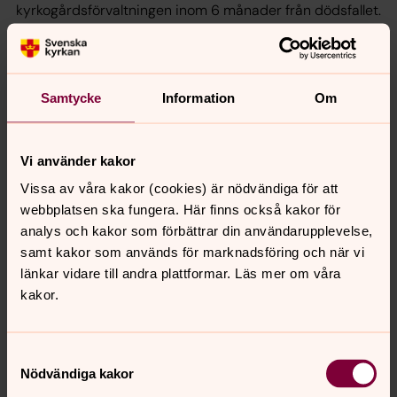
kyrkogårdsförvaltningen inom 6 månader från dödsfallet.
Kontakta kyrkogårdsförvaltningen för mer information.
Samtycke
Information
Om
Kyrkogårdsförvaltningen
Öppettider:
Vi använder kakor
Helgfri vardag 09:00-15:00
Vissa av våra kakor (cookies) är nödvändiga för att
Lunchstängt 12:00-13:00
webbplatsen ska fungera. Här finns också kakor för
Telefontid: 9:00-12:00
analys och kakor som förbättrar din användarupplevelse,
Telefon:
08-560 387 00
samt kakor som används för marknadsföring och när vi
E-post:
ekero.pastorat@svenskakyrkan.se
länkar vidare till andra plattformar. Läs mer om våra
Besöksadress:
Björkuddsvägen 2, Ekerö
kakor.
Postadress:
Ekerö pastorat, Box 116, 178 22 EKERÖ
Samtyckesval
Nödvändiga kakor