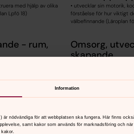
truera med hjälp av olika
• utvecklar sin motorik, 
lan Lpfö 18)
förståelse för hur viktigt 
välbefinnande (Läroplan fö
ande - rum,
Omsorg, utvec
skapande
och grundläggande
• utvecklar sin förmåga a
tal, mätning och
kommunicera upplevelser, 
a (Läroplan för förskolan
som bild, form, drama, röre
Lpfö 18)
Information
) är nödvändiga för att webbplatsen ska fungera. Här finns ocks
e, Karin Hammarström, Leila Simpson,
pplevelse, samt kakor som används för marknadsföring och när vi
 kakor.