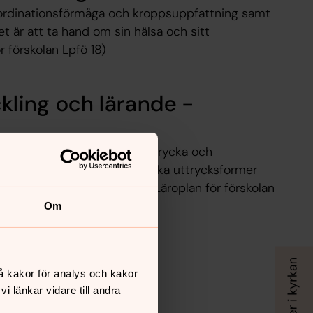
koordinationsförmåga och kroppsuppfattning samt
det är att ta hand om sin hälsa och sitt
r förskolan Lpfö 18)
kling och lärande -
tt skapa samt förmåga att uttrycka och
tankar och erfarenheter i olika uttrycksformer
lse, sång, musik och dans. (Läroplan för förskolan
Om
å kakor för analys och kakor
 länkar vidare till andra