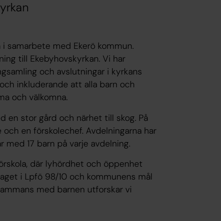
kyrkan
a i samarbete med Ekerö kommun.
ning till Ekebyhovskyrkan. Vi har
sångsamling och avslutningar i kyrkans
 och inkluderande att alla barn och
äma och välkomna.
en stor gård och närhet till skog. På
re och en förskolechef. Avdelningarna har
år med 17 barn på varje avdelning.
rskola, där lyhördhet och öppenhet
pdraget i Lpfö 98/10 och kommunens mål
llsammans med barnen utforskar vi