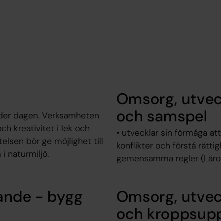
Omsorg, utveck
och samspel
under dagen. Verksamheten
h kreativitet i lek och
• utvecklar sin förmåga at
sen bör ge möjlighet till
konflikter och förstå rätt
i naturmiljö.
gemensamma regler (Läropl
ande - bygg
Omsorg, utvec
och kroppsupp