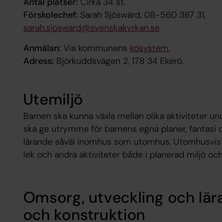
Antal platser:
Cirka 34 st.
Förskolechef:
Sarah Sjöswärd, 08-560 387 31,
sarah.sjosward@svenskakyrkan.se
Anmälan:
Via kommunens
kösystem.
Adress:
Björkuddsvägen 2, 178 34 Ekerö.
Utemiljö
Barnen ska kunna växla mellan olika aktiviteter 
ska ge utrymme för barnens egna planer, fantasi oc
lärande såväl inomhus som utomhus. Utomhusvistel
lek och andra aktiviteter både i planerad miljö och 
Omsorg, utveckling och lär
och konstruktion