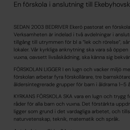
En förskola i anslutning till Ekebyhovs
SEDAN 2003 BEDRIVER Ekerö pastorat en förskol
Verksamheten är indelad i två avdelningar i anslut
tillgång till utrymmen för bl a ”lek och rörelse”, 
lokaler. Vår kyrkliga anknytning ska vara så öppen
vuxna, oavsett livsåskådning, ska känna sig bekv
FÖRSKOLAN LIGGER I en lugn och vacker miljö med 
förskolan arbetar fyra förskollärare, tre barnsköta
åldersintegrerade grupper för barn i åldrarna 1–5 
KYRKANS FÖRSKOLA SKA vara en lugn och trygg fö
råder för alla barn och vuxna. Det förstärkta up
ligger som grund i det vardagliga arbetet, och ti
naturvetenskap, teknik, matematik och språk.