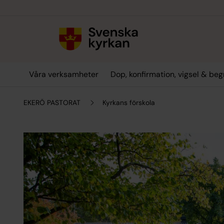
Till innehållet
Till undermeny
Våra verksamheter
Dop, konfirmation, vigsel & be
EKERÖ PASTORAT
Kyrkans förskola