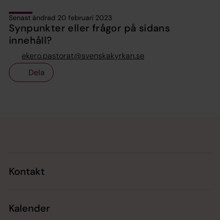
Senast ändrad 20 februari 2023
Synpunkter eller frågor på sidans
innehåll?
ekero.pastorat@svenskakyrkan.se
Dela
Tillbaka till toppen
Tillbaka till innehållet
Kontakt
Kalender