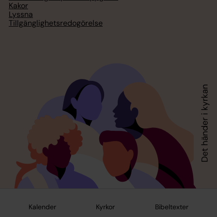
Kakor
Lyssna
Tillgänglighetsredogörelse
Kalender
Kyrkor
Bibeltexter