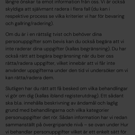
längre önskar ta emot information från oss. Vi är också
skyldiga att självmant radera i flera fall (du kan i
respektive process se vilka kriterier vi har för bevaring
och gallring/radering).
Om du är i en rättslig tvist och behöver dina
personuppgifter som bevis kan du också begära att vi
inte raderar dina uppgifter (kallas begränsning). Du har
också rätt att begära begränsning när du ber oss
rätta/radera uppgifter, vilket innebär att vi får inte
använder uppgifterna under den tid vi undersöker om vi
kan rätta/radera dem.
Slutligen har du rätt att få besked om vilka behandlingar
vi gör om dig (kallas ibland registerutdrag). Ett sådant
ska bl.a. innehålla beskrivning av ändamål och laglig
grund med behandlingarna och vilka kategorier
personuppgifter det rör. Sådan information har vi redan
sammanställt på övergripande nivå – se ovan under Hur
vi behandlar personuppgifter vilket är ett enkelt sätt för