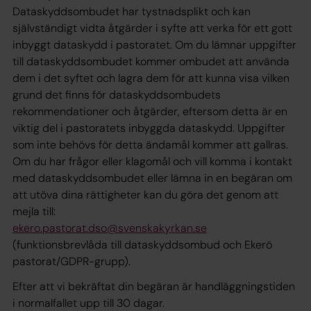
Dataskyddsombudet har tystnadsplikt och kan
självständigt vidta åtgärder i syfte att verka för ett gott
inbyggt dataskydd i pastoratet. Om du lämnar uppgifter
till dataskyddsombudet kommer ombudet att använda
dem i det syftet och lagra dem för att kunna visa vilken
grund det finns för dataskyddsombudets
rekommendationer och åtgärder, eftersom detta är en
viktig del i pastoratets inbyggda dataskydd. Uppgifter
som inte behövs för detta ändamål kommer att gallras.
Om du har frågor eller klagomål och vill komma i kontakt
med dataskyddsombudet eller lämna in en begäran om
att utöva dina rättigheter kan du göra det genom att
mejla till:
ekero.pastorat.dso@svenskakyrkan.se
(funktionsbrevlåda till dataskyddsombud och Ekerö
pastorat/GDPR-grupp).
Efter att vi bekräftat din begäran är handläggningstiden
i normalfallet upp till 30 dagar.