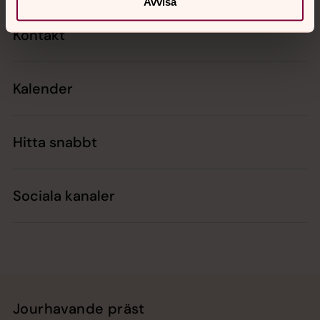
Avvisa
Kontakt
Kalender
Hitta snabbt
Sociala kanaler
Jourhavande präst