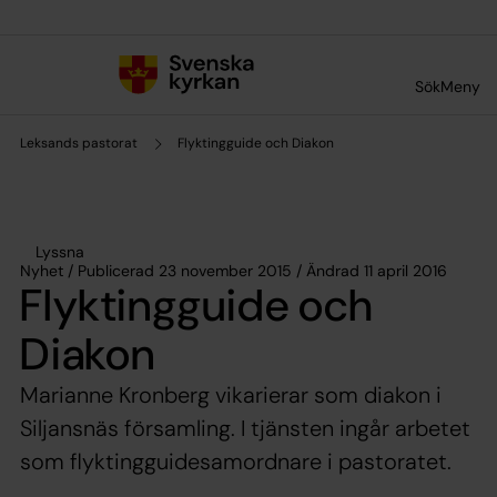
Till innehållet
Till undermeny
Sök
Meny
Leksands pastorat
Flyktingguide och Diakon
Lyssna
Nyhet / Publicerad 23 november 2015 / Ändrad 11 april 2016
Flyktingguide och
Diakon
Marianne Kronberg vikarierar som diakon i
Siljansnäs församling. I tjänsten ingår arbetet
som flyktingguidesamordnare i pastoratet.