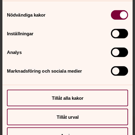
Samtyckesval
Nödvändiga kakor
Inställningar
Analys
Marknadsföring och sociala medier
Synpunkter eller frågor på sidans
innehåll?
leksands.pastorat@svenskakyrkan.se
Tillåt alla kakor
Dela
Tillåt urval
Tillbaka till toppen
Tillbaka till innehållet