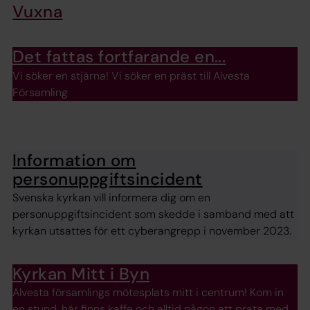
Vuxna
Det fattas fortfarande en...
Vi söker en stjärna! Vi söker en präst till Alvesta
Församling
Information om
personuppgiftsincident
Svenska kyrkan vill informera dig om en
personuppgiftsincident som skedde i samband med att
kyrkan utsattes för ett cyberangrepp i november 2023.
Kyrkan Mitt i Byn
Alvesta församlings mötesplats mitt i centrum! Kom in
en stund, här finns kaffe och alltid någon att prata med.