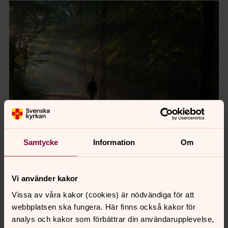
Samtycke
Information
Om
Nyfiken på Gud?
Läs om kristen tro
Vi använder kakor
Vissa av våra kakor (cookies) är nödvändiga för att
webbplatsen ska fungera. Här finns också kakor för
analys och kakor som förbättrar din användarupplevelse,