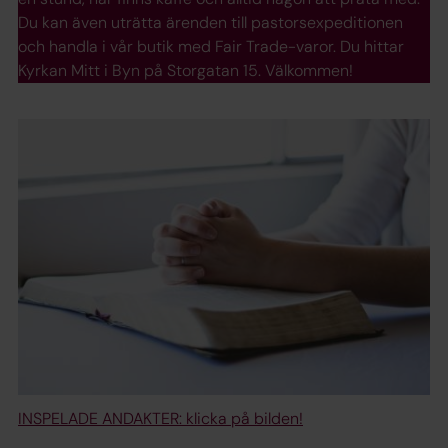
Du kan även uträtta ärenden till pastorsexpeditionen
och handla i vår butik med Fair Trade-varor. Du hittar
Kyrkan Mitt i Byn på Storgatan 15. Välkommen!
INSPELADE ANDAKTER: klicka på bilden!