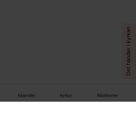
Kalender
Kyrkor
Bibeltexter