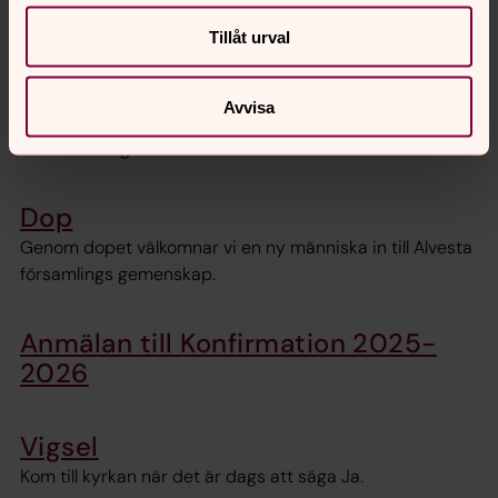
Alvesta församling.
Tillåt urval
Anmälan till grupp
Avvisa
Här kan du skicka in en anmälan till den grupp du eller
ditt barn vill gå i.
Dop
Genom dopet välkomnar vi en ny människa in till Alvesta
församlings gemenskap.
Anmälan till Konfirmation 2025-
2026
Vigsel
Kom till kyrkan när det är dags att säga Ja.