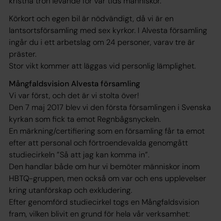
kristna tron levande för vår tids människor.
Körkort och egen bil är nödvändigt, då vi är en
lantsortsförsamling med sex kyrkor. I Alvesta församling
ingår du i ett arbetslag om 24 personer, varav tre är
präster.
Stor vikt kommer att läggas vid personlig lämplighet.
Mångfaldsvision Alvesta församling
Vi var först, och det är vi stolta över!
Den 7 maj 2017 blev vi den första församlingen i Svenska
kyrkan som fick ta emot Regnbågsnyckeln.
En märkning/certifiering som en församling får ta emot
efter att personal och förtroendevalda genomgått
studiecirkeln ”Så att jag kan komma in”.
Den handlar både om hur vi bemöter människor inom
HBTQ-gruppen, men också om var och ens upplevelser
kring utanförskap och exkludering.
Efter genomförd studiecirkel togs en Mångfaldsvision
fram, vilken blivit en grund för hela vår verksamhet: