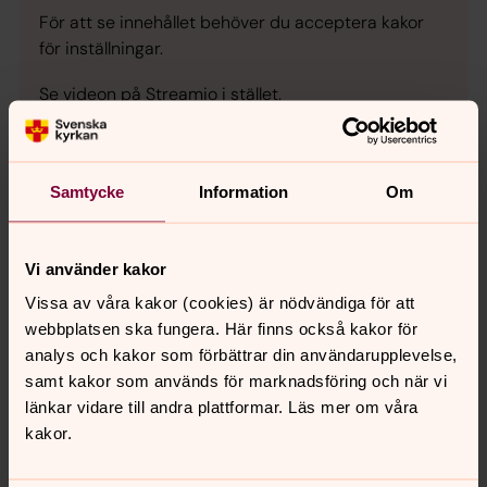
För att se innehållet behöver du acceptera kakor
för inställningar.
Se videon på Streamio i stället.
Ändra inställningar
Samtycke
Information
Om
Vi använder kakor
För att se innehållet behöver du acceptera kakor
Vissa av våra kakor (cookies) är nödvändiga för att
för inställningar.
webbplatsen ska fungera. Här finns också kakor för
analys och kakor som förbättrar din användarupplevelse,
Se videon på Streamio i stället.
samt kakor som används för marknadsföring och när vi
länkar vidare till andra plattformar. Läs mer om våra
Ändra inställningar
kakor.