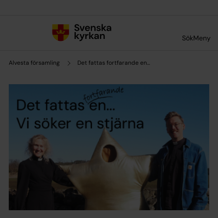
Till innehållet
Till undermeny
Sök
Meny
Alvesta församling
Det fattas fortfarande en...