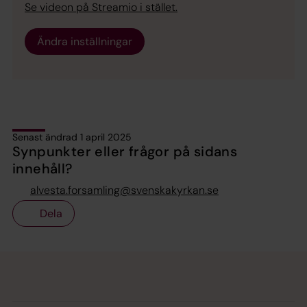
Se videon på Streamio i stället.
Ändra inställningar
Senast ändrad 1 april 2025
Synpunkter eller frågor på sidans
innehåll?
alvesta.forsamling@svenskakyrkan.se
Dela
Tillbaka till toppen
Tillbaka till innehållet