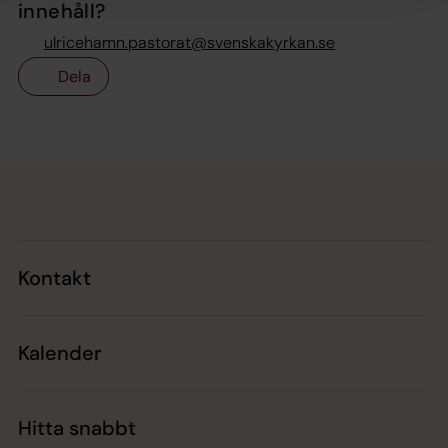
innehåll?
ulricehamn.pastorat@svenskakyrkan.se
Dela
Tillbaka till toppen
Tillbaka till innehållet
Kontakt
Kalender
Hitta snabbt