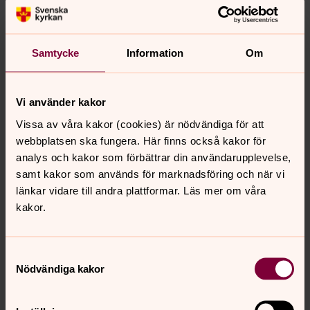
pija.andersson@svenskakyrkan.se
Joakim Lindvert, arbetsledande vaktmästare 0321-171
44,
joakim.lindvert@svenskakyrkan.se
Samtycke
Information
Om
Vi använder kakor
Tikva
Vissa av våra kakor (cookies) är nödvändiga för att
Lugna stretchövningar och avslappning som stärker hela
webbplatsen ska fungera. Här finns också kakor för
människan, kropp, själ och ande.
analys och kakor som förbättrar din användarupplevelse,
samt kakor som används för marknadsföring och när vi
länkar vidare till andra plattformar. Läs mer om våra
Boksamtal
kakor.
Timmele församlingshem
Samtyckesval
Kåpan
Nödvändiga kakor
Kyrkan hus, Hökerum