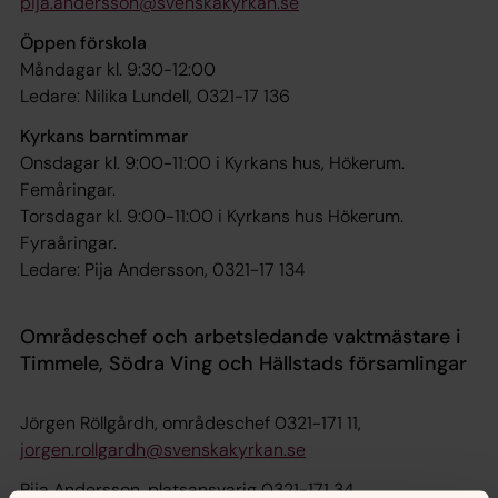
pija.andersson@svenskakyrkan.se
Öppen förskola
Måndagar kl. 9:30-12:00
Ledare: Nilika Lundell, 0321-17 136
Kyrkans barntimmar
Onsdagar kl. 9:00-11:00 i Kyrkans hus, Hökerum.
Femåringar.
Torsdagar kl. 9:00-11:00 i Kyrkans hus Hökerum.
Fyraåringar.
Ledare: Pija Andersson, 0321-17 134
Områdeschef och arbetsledande vaktmästare i
Timmele, Södra Ving och Hällstads församlingar
Jörgen Röllgårdh, områdeschef 0321-171 11,
jorgen.rollgardh@svenskakyrkan.se
Pija Andersson, platsansvarig 0321-171 34,