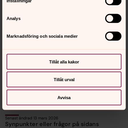
Inställningar
Konserter och musikgudstjänster i
Ulricehamns pastorat
Analys
Vuxenkörer
Marknadsföring och sociala medier
Gospelkör, damkör, kyrkokörer, musikalkör - vad passar
dig?
Tillåt alla kakor
Barn och familj
Verksamhet för familjer och barn 0-12 år.
Tillåt urval
Mötesplatser i Södra Ving
Avvisa
Senast ändrad 13 mars 2026
Synpunkter eller frågor på sidans