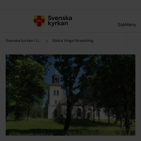
Till innehållet
Till undermeny
Sök
Meny
Svenska kyrkan i Ulricehamn
Södra Vings församling