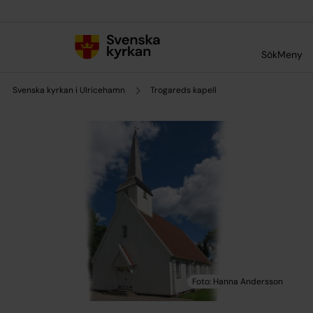
Till innehållet
Till undermeny
Sök
Meny
Svenska kyrkan i Ulricehamn
Trogareds kapell