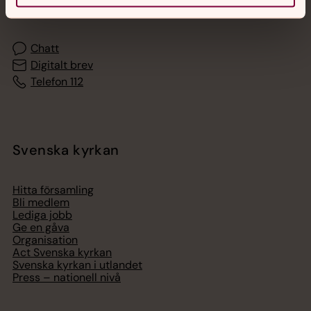
med en präst på kvällar och nätter.
Chatt
Digitalt brev
Telefon 112
Svenska kyrkan
Hitta församling
Bli medlem
Lediga jobb
Ge en gåva
Organisation
Act Svenska kyrkan
Svenska kyrkan i utlandet
Press – nationell nivå