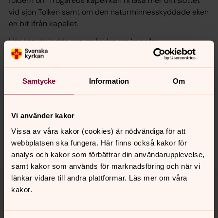
foldern om Trogareds kapell kan ni läsa mer om slottet
vid sjön Tolken samt om den naturminnesskyddade eken
en bit ifrån kapellet.
Här kan du ladda ner en folder om kapellet
Samtycke
Information
Om
Senast ändrad 20 oktober 2021
Synpunkter eller frågor på sidans
innehåll?
Vi använder kakor
ulricehamn.pastorat@svenskakyrkan.se
Vissa av våra kakor (cookies) är nödvändiga för att
Dela
webbplatsen ska fungera. Här finns också kakor för
analys och kakor som förbättrar din användarupplevelse,
samt kakor som används för marknadsföring och när vi
Tillbaka till toppen
Tillbaka till innehållet
länkar vidare till andra plattformar. Läs mer om våra
kakor.