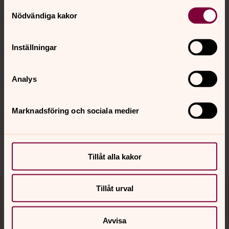
Kontakt
Samtyckesval
Nödvändiga kakor
Kalender
Inställningar
Analys
Hitta snabbt
Marknadsföring och sociala medier
Sociala kanaler
Tillåt alla kakor
Tillåt urval
Jourhavande präst
Avvisa
Akut samtals- och krisstöd. Prata eller chatta anonymt