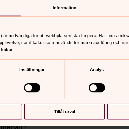
Information
Boksamtal
) är nödvändiga för att webbplatsen ska fungera. Här finns ocks
Timmele församlingshem
pplevelse, samt kakor som används för marknadsföring och när vi
 kakor.
Vuxenkörer
Inställningar
Analys
Gospelkör, damkör, kyrkokörer, musikalkör - vad
passar dig?
Tillåt urval
nnehåll?