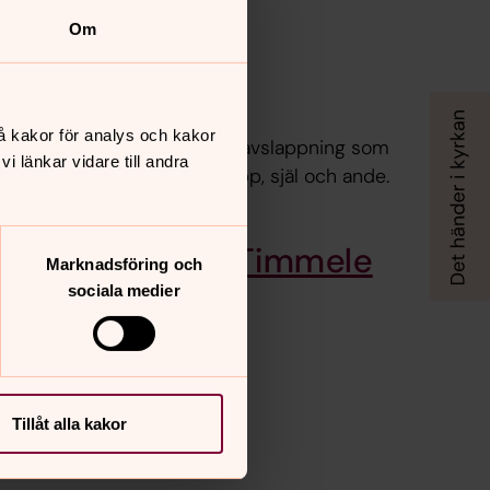
Om
Tikva
å kakor för analys och kakor
Lugna stretchövningar och avslappning som
 länkar vidare till andra
stärker hela människan, kropp, själ och ande.
Mötesplatser i Timmele
Marknadsföring och
sociala medier
Tillåt alla kakor