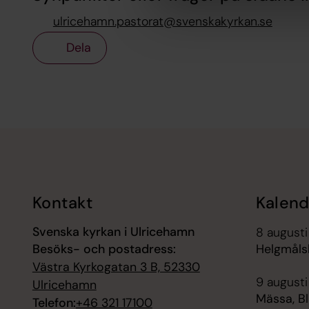
ulricehamn.pastorat@svenskakyrkan.se
Dela
Tillbaka till toppen
Tillbaka till innehållet
Kontakt
Kalend
Svenska kyrkan i Ulricehamn
8 augusti
Besöks- och postadress:
Helgmåls
Västra Kyrkogatan 3 B, 52330
9 augusti
Ulricehamn
Mässa, B
Telefon:
+46 321 17100