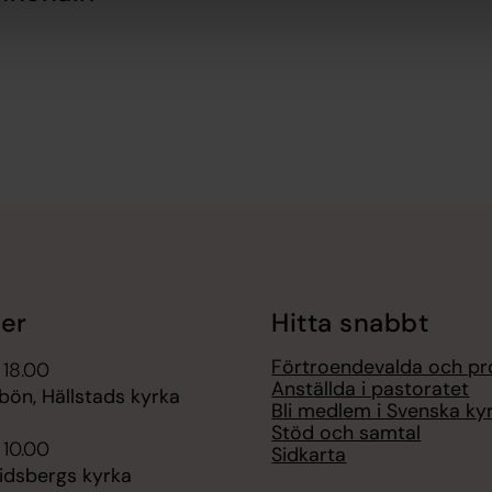
er
Hitta snabbt
Förtroendevalda och pr
 18.00
Anställda i pastoratet
bön, Hällstads kyrka
Bli medlem i Svenska ky
Stöd och samtal
 10.00
Sidkarta
lidsbergs kyrka