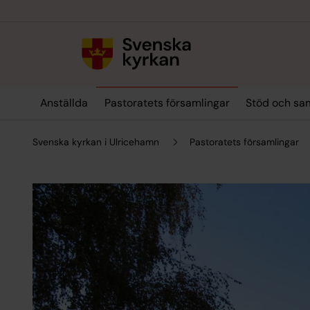
Till innehållet
Till undermeny
Anställda
Pastoratets församlingar
Stöd och sa
Svenska kyrkan i Ulricehamn
Pastoratets församlingar