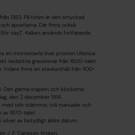
 från 1383. På foten är den smyckad
och apostlarna. Där finns också
 (för oss)”. Kalken används fortfarande
ns en minnestavla över prosten Ullenius
rkt nedslitna gravstenar från 1600-talet
Vidare finns en stavkorshäll från 1100-
15. Den gamla stapeln och klockorna
slag, den 2 december 1914.
sk med tolv stämmor, två manualer och
n av 1870-talet.
 silver av betydligt äldre datum.
n J .F. Carlsson, Kroken.