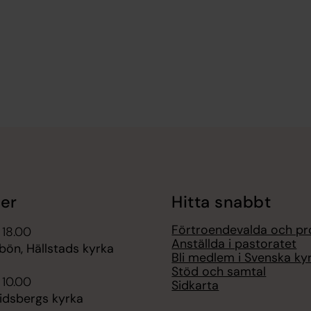
er
Hitta snabbt
Förtroendevalda och pr
 18.00
Anställda i pastoratet
bön, Hällstads kyrka
Bli medlem i Svenska ky
Stöd och samtal
 10.00
Sidkarta
lidsbergs kyrka