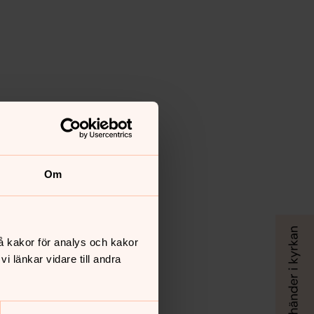
Om
å kakor för analys och kakor
 länkar vidare till andra