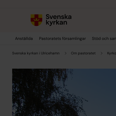
Till innehållet
Till undermeny
Anställda
Pastoratets församlingar
Stöd och sa
Svenska kyrkan i Ulricehamn
Om pastoratet
Kyrko