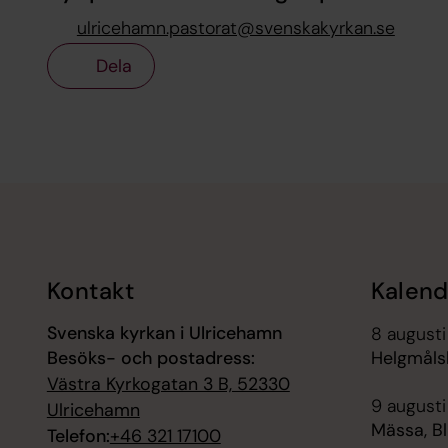
ulricehamn.pastorat@svenskakyrkan.se
Dela
Tillbaka till toppen
Tillbaka till innehållet
Kontakt
Kalend
Svenska kyrkan i Ulricehamn
8 augusti
Besöks- och postadress:
Helgmåls
Västra Kyrkogatan 3 B, 52330
9 augusti
Ulricehamn
Mässa, B
Telefon:
+46 321 17100