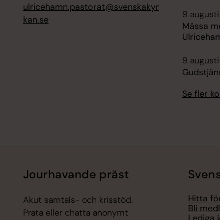
ulricehamn.pastorat@svenskakyr
9 augusti
kan.se
Mässa me
Ulriceha
9 augusti
Gudstjän
Se fler 
Jourhavande präst
Svens
Hitta f
Akut samtals- och krisstöd.
Bli med
Prata eller chatta anonymt
Lediga 