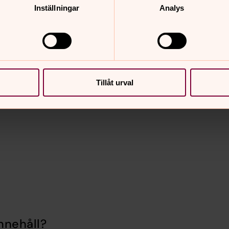
Inställningar
Analys
n av 1100-talet och tillkom efter mer än
anon och de två ansiktsmasker, som
atering av stenkyrkan till runt år 1150.
vkyrka, redan från början av 1000-talet.
ter. Kyrkans långhus är oförändrat
Tillåt urval
 1550 tillbyggdes åt väster den så
xkyrkorna i Bjättlunda och Vång, som då
nnehåll?