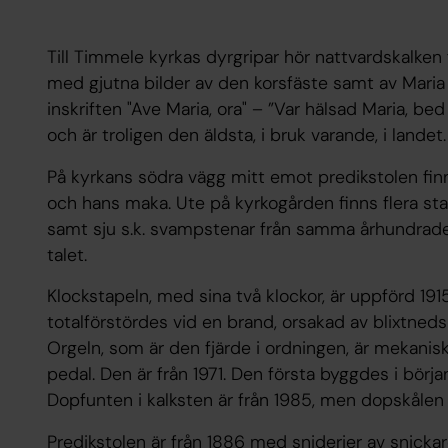
Till Timmele kyrkas dyrgripar hör nattvardskalken
med gjutna bilder av den korsfäste samt av Maria 
inskriften "Ave Maria, ora" – ”Var hälsad Maria, bed
och är troligen den äldsta, i bruk varande, i landet.
På kyrkans södra vägg mitt emot predikstolen fin
och hans maka. Ute på kyrkogården finns flera sta
samt sju s.k. svampstenar från samma århundrade. 
talet.
Klockstapeln, med sina två klockor, är uppförd 19
totalförstördes vid en brand, orsakad av blixtned
Orgeln, som är den fjärde i ordningen, är mekani
pedal. Den är från 1971. Den första byggdes i börja
Dopfunten i kalksten är från 1985, men dopskålen i
Predikstolen är från 1886 med sniderier av snickare