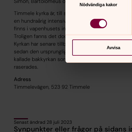
Simon, Bartolomeus och Filippus.
Nödvändiga kakor
Timmele kyrka är, till sina äldsta delar, från mitte
en hundraårig intensiv missionsperiod. Det tymp
finns i vapenhusets inre portal, har möjliggjort en d
Troligen fanns det dock en träkyrka, kanske en sta
Kyrkan har senare tillbyggts åt både öster och väs
Avvisa
sedan den ursprungliga byggnadstiden. Omkring år
kallade bakkyrkan som ersättning för de två anne
raserades.
Adress
Timmelevägen, 523 92 Timmele
Senast ändrad 28 juli 2023
Synpunkter eller frågor på sidans i