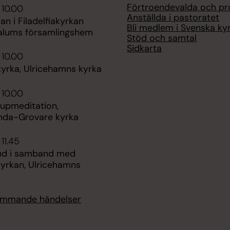
Förtroendevalda och pr
 10.00
Anställda i pastoratet
an i Filadelfiakyrkan
Bli medlem i Svenska ky
alums församlingshem
Stöd och samtal
Sidkarta
 10.00
rka, Ulricehamns kyrka
 10.00
jupmeditation,
nda-Grovare kyrka
11.45
tund i samband med
rkan, Ulricehamns
kommande händelser