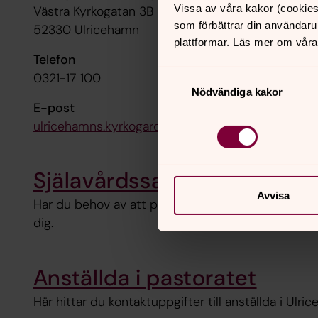
Vissa av våra kakor (cookies
Västra Kyrkogatan 3B
som förbättrar din användaru
52330 Ulricehamn
plattformar. Läs mer om våra
Telefon
Samtyckesval
0321-17 100
Nödvändiga kakor
E-post
ulricehamns.kyrkogardsforvaltning@svenskakyrka
Själavårdssamtal
Avvisa
Har du behov av att prata med någon? Våra präste
dig.
Anställda i pastoratet
Här hittar du kontaktuppgifter till anställda i Ulri