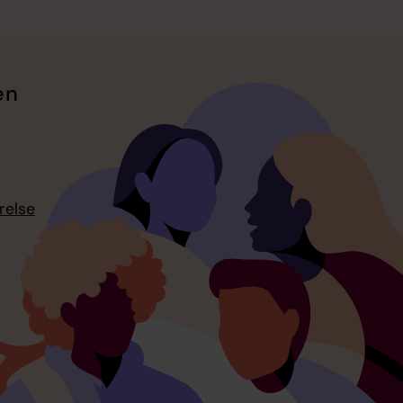
en
relse