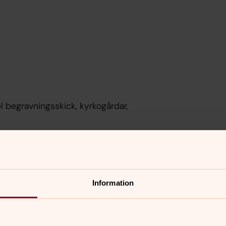
l begravningsskick, kyrkogårdar,
Information