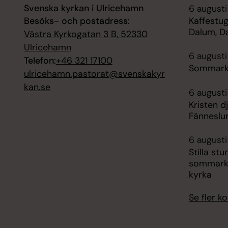
Svenska kyrkan i Ulricehamn
6 augusti
Besöks- och postadress:
Kaffestug
Dalum, D
Västra Kyrkogatan 3 B, 52330
Ulricehamn
6 augusti
Telefon:
+46 321 17100
Sommarky
ulricehamn.pastorat@svenskakyr
kan.se
6 augusti
Kristen d
Fänneslu
6 augusti 
Stilla s
sommarky
kyrka
Se fler 