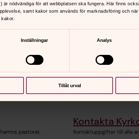
) är nödvändiga för att webbplatsen ska fungera. Här finns ocks
pplevelse, samt kakor som används för marknadsföring och när vi
 kakor.
Inställningar
Analys
n.se
Bli medlem i S
Tillåt urval
r och diakoner finns för
Välkommen!
Kontakta Kyrk
cehamns pastorat.
Kontaktuppgifter till alla 