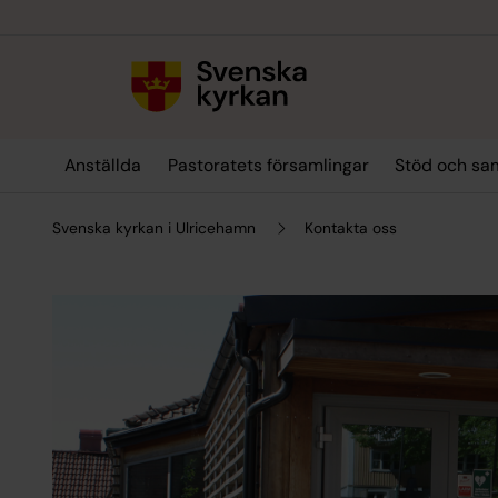
Till innehållet
Till undermeny
Anställda
Pastoratets församlingar
Stöd och sa
Svenska kyrkan i Ulricehamn
Kontakta oss