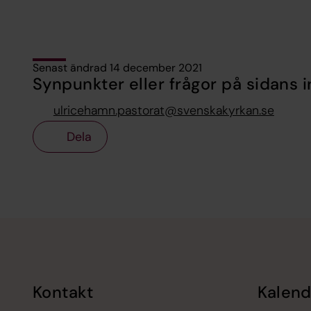
Senast ändrad 14 december 2021
Synpunkter eller frågor på sidans i
ulricehamn.pastorat@svenskakyrkan.se
Dela
Tillbaka till toppen
Tillbaka till innehållet
Kontakt
Kalend