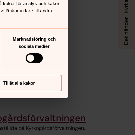
å kakor för analys och kakor
 länkar vidare till andra
Marknadsföring och
sociala medier
venska kyrkan!
Tillåt alla kakor
ogårdsförvaltningen
anställda på Kyrkogårdsförvaltningen.