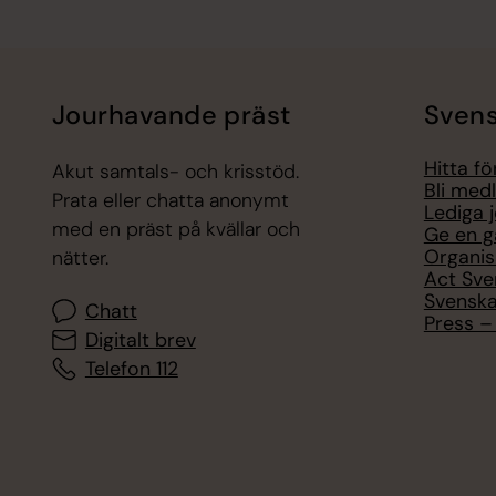
Jourhavande präst
Svens
Hitta f
Akut samtals- och krisstöd.
Bli med
Prata eller chatta anonymt
Lediga 
med en präst på kvällar och
Ge en g
Organis
nätter.
Act Sve
Svenska
Chatt
Press – 
Digitalt brev
Telefon 112