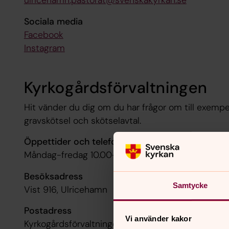
ulricehamn.pastorat@svenskakyrkan.se
Sociala media
Facebook
Instagram
Kyrkogårdsförvaltningen
Hit vänder du dig om du har frågor om till exempe
gravskötsel och skötselavtal.
Öppettider och telefontid
Måndag-fredag 10.00-13.00
Besöksadress
Samtycke
Vist 916, Ulricehamn
Postadress
Vi använder kakor
Kyrkogårdsförvaltningen, Ulricehamns pastorat