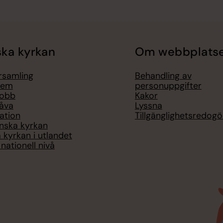
ka kyrkan
Om webbplats
örsamling
Behandling av
lem
personuppgifter
jobb
Kakor
åva
Lyssna
ation
Tillgänglighetsredogö
nska kyrkan
 kyrkan i utlandet
nationell nivå