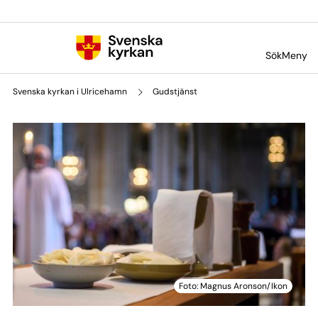
Till innehållet
Till undermeny
Sök
Meny
Svenska kyrkan i Ulricehamn
Gudstjänst