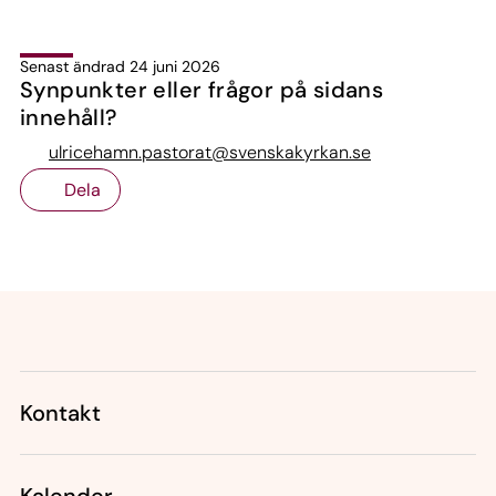
Senast ändrad 24 juni 2026
Synpunkter eller frågor på sidans
innehåll?
ulricehamn.pastorat@svenskakyrkan.se
Dela
Tillbaka till toppen
Tillbaka till innehållet
Kontakt